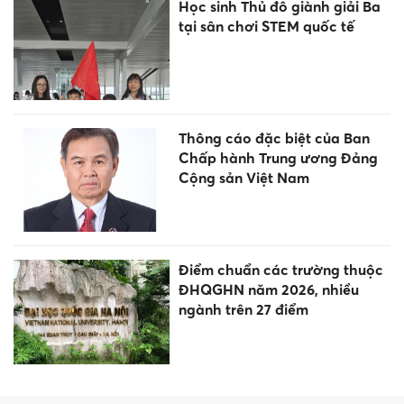
PISA để triển khai hiệu quả
Chương trình GDPT 2018
Miền Bắc, miền Trung nắng
nóng như đổ lửa
Trường Đại học Đồng Tháp
công bố điểm chuẩn trúng
tuyển
Trường Đại học Văn Hiến công