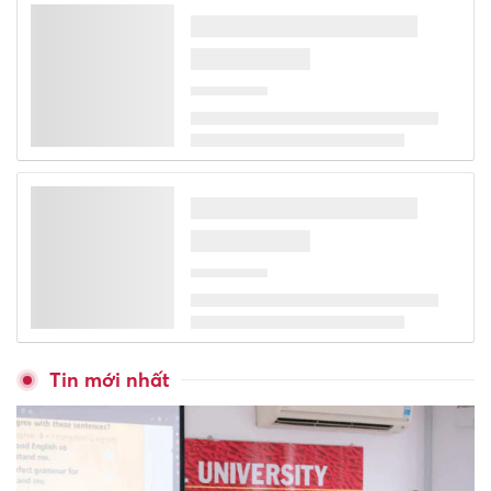
Tổng Bí thư, Chủ tịch nước Tô
Lâm dự Diễn đàn Tech
Connect tại Australia
Điểm chuẩn Đại học Kiến trúc
Hà Nội từ 17 trở lên
Ngành Ngôn ngữ Anh dẫn đầu
điểm chuẩn Đại học Quốc tế
Điểm chuẩn Trường Đại học