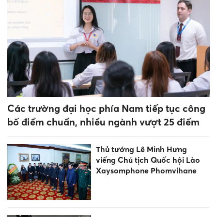
Khoa học Tự nhiên TPHCM
cao nhất 29,32 điểm
Học viện Quân y lấy gần 30
điểm, 14 nữ sinh trúng tuyển
Học viện Ngoại giao công bố
điểm chuẩn, ngành Quan hệ
Quốc tế cao nhất
Vận dụng kỹ thuật đánh giá