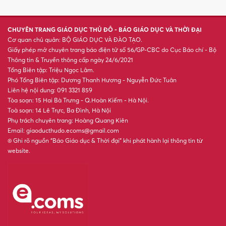
bố điểm chuẩn trúng tuyển
Nâng cao năng lực hỗ trợ học
sinh khuyết tật học hòa nhập
266 chủ phương tiện vi phạm
trong danh sách sau nhanh
chóng nộp phạt nguội theo
Nghị định 168
Xác định tài xế xe tải cầm
thanh sắt chặn đường, đấm