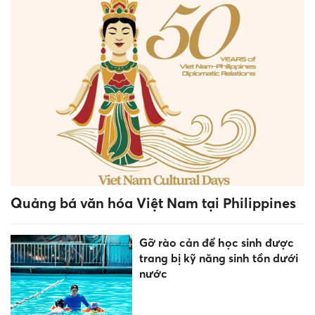
Trở lại bục giảng sau nhiều
năm làm quản lý
Tăng cường giáo dục bảo tồn
bản sắc văn hóa dân tộc Jrai,
Bahnar ở tiểu học
Phú Thọ giữ vững vị thế tốp
đầu về chất lượng giáo dục
THPT