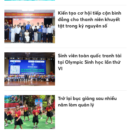
Các nhiệm vụ trọng tâm năm
học 2026-2027
470 tiêu chuẩn quốc tế được
khuyến khích áp dụng, chuẩn
bị cho điện hạt nhân
ĐH Kinh tế Quốc dân trao
bằng tốt nghiệp Đại học chính
quy khóa 64 Chương trình
Tiên tiến, Chất lượng cao,
POHE và Phân tích kinh