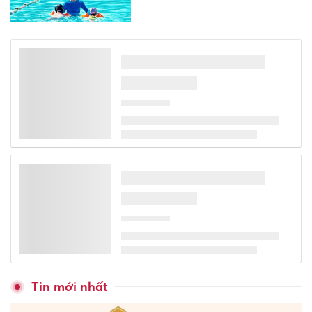
Kiến tạo cơ hội tiếp cận bình
đẳng cho thanh niên khuyết
tật trong kỷ nguyên số
Đề xuất trợ cấp một lần cho
giáo viên mầm non đã nghỉ
công tác chưa được hưởng
chế độ
Sinh viên toàn quốc tranh tài
tại Olympic Sinh học lần thứ
VI