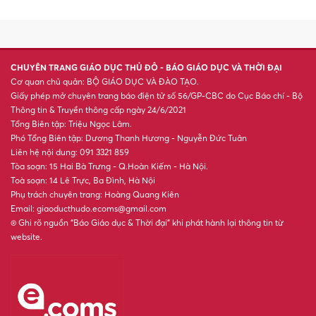
doanh
Sáp nhập, sắp xếp mạng lưới
đại học: Không chỉ là phép
cộng cơ học
Mùa Thu 2026: 4 con giáp đón
lộc trời cho, giàu có bất ngờ
Rắn dài một mét bò vào lớp
mầm non ở TP HCM