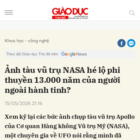
Gửi bình luận
Khoa học - công nghệ
Theo dõi Giáo dục Thủ đô trên
Ảnh tàu vũ trụ NASA hé lộ phi
thuyền 13.000 năm của người
ngoài hành tinh?
15/05/2026 21:16
Xem kỹ lại các bức ảnh chụp tàu vũ trụ Apollo
Hủy
Gửi
của Cơ quan Hàng không Vũ trụ Mỹ (NASA),
một chuyên gia về UFO nói rằng mình đã