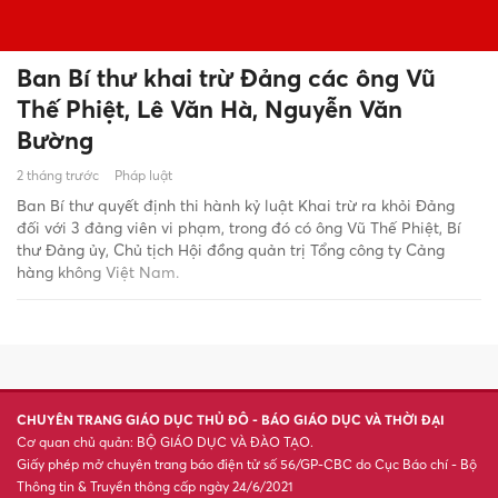
Ban Bí thư khai trừ Đảng các ông Vũ
Thế Phiệt, Lê Văn Hà, Nguyễn Văn
Bường
2 tháng trước
Pháp luật
Ban Bí thư quyết định thi hành kỷ luật Khai trừ ra khỏi Đảng
đối với 3 đảng viên vi phạm, trong đó có ông Vũ Thế Phiệt, Bí
thư Đảng ủy, Chủ tịch Hội đồng quản trị Tổng công ty Cảng
hàng không Việt Nam.
CHUYÊN TRANG GIÁO DỤC THỦ ĐÔ - BÁO GIÁO DỤC VÀ THỜI ĐẠI
Cơ quan chủ quản: BỘ GIÁO DỤC VÀ ĐÀO TẠO.
Giấy phép mở chuyên trang báo điện tử số 56/GP-CBC do Cục Báo chí - Bộ
Thông tin & Truyền thông cấp ngày 24/6/2021