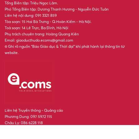
Tổng Biên tập: Triệu Ngọc Lâm.
Phó Tổng Biên tập: Dương Thanh Hương - Nguyễn Đức Tuân
Liên hệ nội dung: 091 3321 859
Tòa soạn: 15 Hai Bà Trưng - Q.Hoàn Kiếm - Hà Nội.
Toà soạn: 14 Lê Trực, Ba Đình, Hà Nội
Phụ trách chuyên trang: Hoàng Quang Kiên
Email: giaoducthudo.ecoms@gmail.com
® Ghi rõ nguồn “Báo Giáo dục & Thời đại” khi phát hành lại thông tin từ
website.
Liên hệ Truyền thông - Quảng cáo
Phương Dung: 097 5972 115
Châu Ly: 086 6228 118
POWERED BY
- A PRODUCT OF
ONE
CMS
NEKO