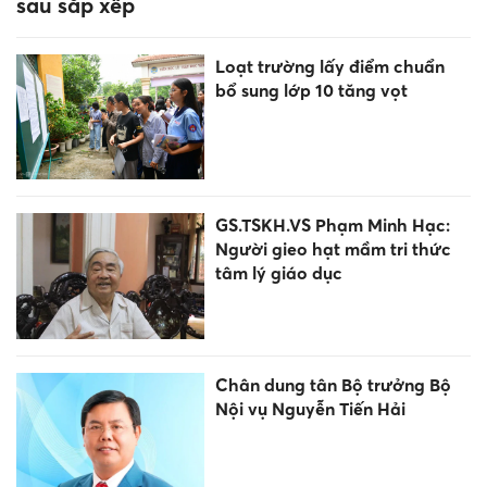
sau sắp xếp
Loạt trường lấy điểm chuẩn
bổ sung lớp 10 tăng vọt
GS.TSKH.VS Phạm Minh Hạc:
Người gieo hạt mầm tri thức
tâm lý giáo dục
Chân dung tân Bộ trưởng Bộ
Nội vụ Nguyễn Tiến Hải