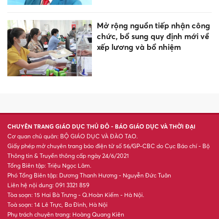
Mở rộng nguồn tiếp nhận công
chức, bổ sung quy định mới về
xếp lương và bổ nhiệm
CHUYÊN TRANG GIÁO DỤC THỦ ĐÔ - BÁO GIÁO DỤC VÀ THỜI ĐẠI
Cơ quan chủ quản: BỘ GIÁO DỤC VÀ ĐÀO TẠO.
Giấy phép mở chuyên trang báo điện tử số 56/GP-CBC do Cục Báo chí - Bộ
Thông tin & Truyền thông cấp ngày 24/6/2021
Tổng Biên tập: Triệu Ngọc Lâm.
Phó Tổng Biên tập: Dương Thanh Hương - Nguyễn Đức Tuân
Liên hệ nội dung: 091 3321 859
Tòa soạn: 15 Hai Bà Trưng - Q.Hoàn Kiếm - Hà Nội.
Toà soạn: 14 Lê Trực, Ba Đình, Hà Nội
Phụ trách chuyên trang: Hoàng Quang Kiên