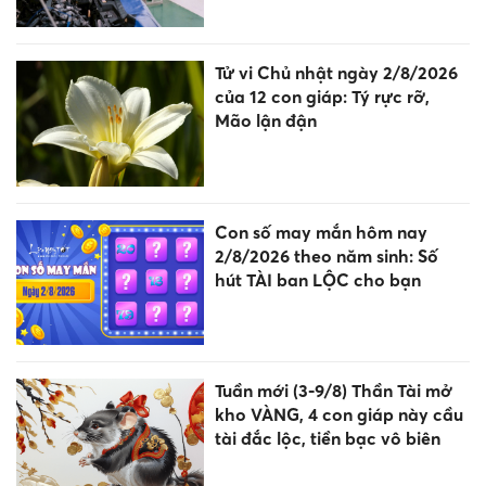
Tử vi Chủ nhật ngày 2/8/2026
của 12 con giáp: Tý rực rỡ,
Mão lận đận
Con số may mắn hôm nay
2/8/2026 theo năm sinh: Số
hút TÀI ban LỘC cho bạn
Tuần mới (3-9/8) Thần Tài mở
kho VÀNG, 4 con giáp này cầu
tài đắc lộc, tiền bạc vô biên