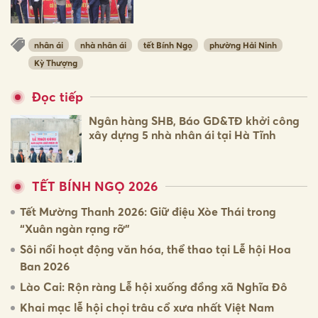
nhân ái
nhà nhân ái
tết Bính Ngọ
phường Hải Ninh
Kỳ Thượng
Đọc tiếp
Ngân hàng SHB, Báo GD&TĐ khởi công
xây dựng 5 nhà nhân ái tại Hà Tĩnh
TẾT BÍNH NGỌ 2026
Tết Mường Thanh 2026: Giữ điệu Xòe Thái trong
“Xuân ngàn rạng rỡ”
Sôi nổi hoạt động văn hóa, thể thao tại Lễ hội Hoa
Ban 2026
Lào Cai: Rộn ràng Lễ hội xuống đồng xã Nghĩa Đô
Khai mạc lễ hội chọi trâu cổ xưa nhất Việt Nam