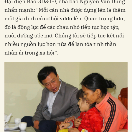
Đại diện Báo GD&TĐ, nhà báo Nguyễn Văn Dũng
nhấn mạnh: “Mỗi căn nhà được dựng lên là thêm
một gia đình có cơ hội vươn lên. Quan trọng hơn,
đó là động lực để các cháu nhỏ tiếp tục học tập,
nuôi dưỡng ước mơ. Chúng tôi sẽ tiếp tục kết nối
nhiều nguồn lực hơn nữa để lan tỏa tinh thần
nhân ái trong xã hội”.