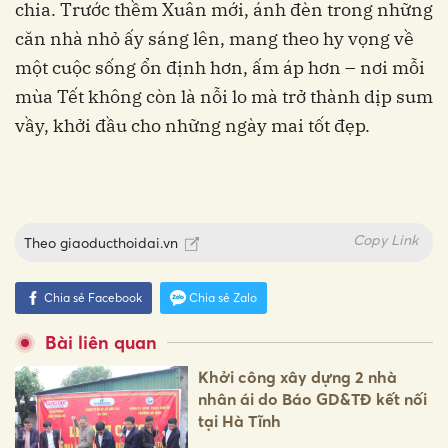
chia. Trước thềm Xuân mới, ánh đèn trong những
căn nhà nhỏ ấy sáng lên, mang theo hy vọng về
một cuộc sống ổn định hơn, ấm áp hơn – nơi mỗi
mùa Tết không còn là nỗi lo mà trở thành dịp sum
vầy, khởi đầu cho những ngày mai tốt đẹp.
Copy Link
Theo
giaoducthoidai.vn
Chia sẻ Facebook
Chia sẻ Zalo
Bài liên quan
Khởi công xây dựng 2 nhà
nhân ái do Báo GD&TĐ kết nối
tại Hà Tĩnh