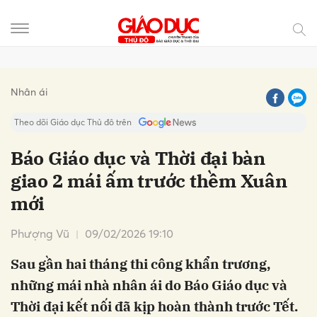
Gửi bình luận
Nhân ái
Theo dõi Giáo dục Thủ đô trên
Báo Giáo dục và Thời đại bàn
giao 2 mái ấm trước thềm Xuân
mới
Phượng Vũ
09/02/2026 19:10
Sau gần hai tháng thi công khẩn trương,
Hủy
Gửi
những mái nhà nhân ái do Báo Giáo dục và
Thời đại kết nối đã kịp hoàn thành trước Tết.