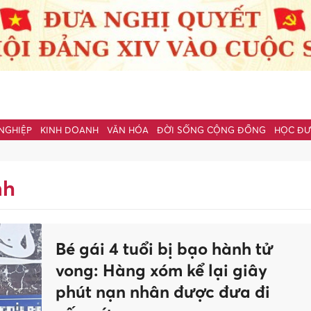
NGHIỆP
KINH DOANH
VĂN HÓA
ĐỜI SỐNG CỘNG ĐỒNG
HỌC Đ
nh
Bé gái 4 tuổi bị bạo hành tử
vong: Hàng xóm kể lại giây
phút nạn nhân được đưa đi