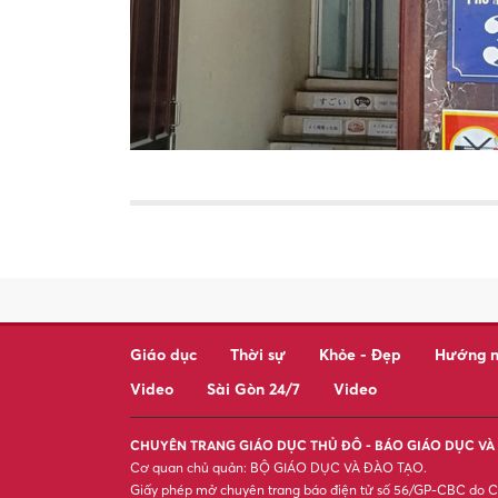
Giáo dục
Thời sự
Khỏe - Đẹp
Hướng n
Video
Sài Gòn 24/7
Video
CHUYÊN TRANG GIÁO DỤC THỦ ĐÔ - BÁO GIÁO DỤC VÀ 
Cơ quan chủ quản: BỘ GIÁO DỤC VÀ ĐÀO TẠO.
Giấy phép mở chuyên trang báo điện tử số 56/GP-CBC do Cụ