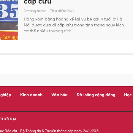
cấp cứu
3 tháng trước
Tiêu điểm 24/7
Hàng xóm bàng hoảng kể lại vụ bé gái 4 tuổi ở Hà
Nội được đưa đi cấp cứu trong tình trạng nguy kịch,
cơ thể nhiều thương tích.
ghiệp
Kinh doanh
Văn hóa
Đời sống cộng đồng
Học
THỜI ĐẠI
c Báo chí - Bộ Thông tin & Truyền thông cấp ngày 24/6/2021