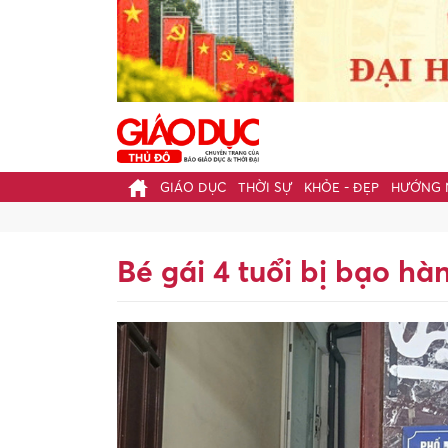
GIÁO DỤC
THỜI SỰ
KHỎE - ĐẸP
HƯỚNG 
Bé gái 4 tuổi bị bạo hà