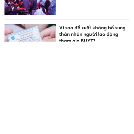
Vì sao đề xuất không bổ sung
thân nhân người lao động
tham gia BHYT?
Nghỉ Tết, vướng mắc khám
chữa BHYT phản ánh tới đâu?
Cắt giảm thêm 20% thủ tục
hành chính về BHXH