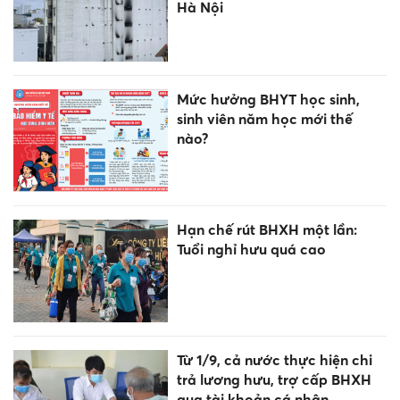
Hà Nội
Mức hưởng BHYT học sinh,
sinh viên năm học mới thế
nào?
Hạn chế rút BHXH một lần:
Tuổi nghỉ hưu quá cao
Từ 1/9, cả nước thực hiện chi
trả lương hưu, trợ cấp BHXH
qua tài khoản cá nhân