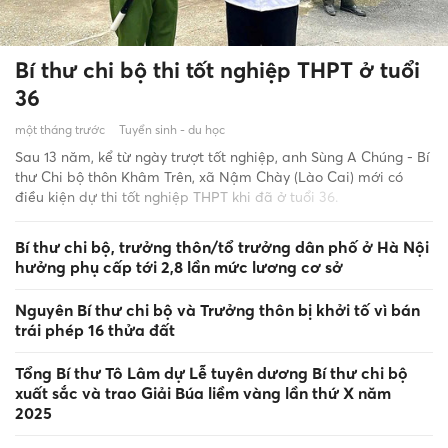
Bí thư chi bộ thi tốt nghiệp THPT ở tuổi
36
một tháng trước
Tuyển sinh - du học
Sau 13 năm, kể từ ngày trượt tốt nghiệp, anh Sùng A Chúng - Bí
thư Chi bộ thôn Khâm Trên, xã Nậm Chày (Lào Cai) mới có
điều kiện dự thi tốt nghiệp THPT khi đã ở tuổi 36.
Bí thư chi bộ, trưởng thôn/tổ trưởng dân phố ở Hà Nội
hưởng phụ cấp tới 2,8 lần mức lương cơ sở
Nguyên Bí thư chi bộ và Trưởng thôn bị khởi tố vì bán
trái phép 16 thửa đất
Tổng Bí thư Tô Lâm dự Lễ tuyên dương Bí thư chi bộ
xuất sắc và trao Giải Búa liềm vàng lần thứ X năm
2025