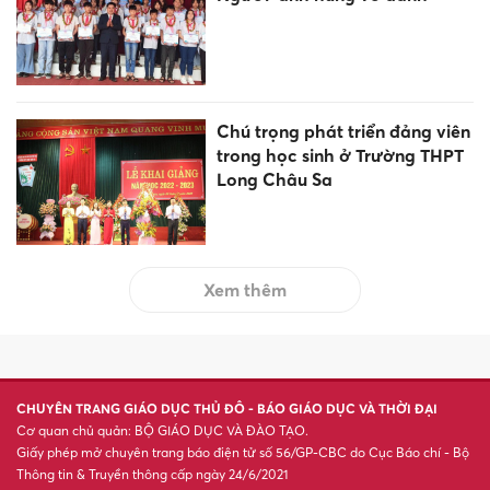
Chú trọng phát triển đảng viên
trong học sinh ở Trường THPT
Long Châu Sa
Xem thêm
CHUYÊN TRANG GIÁO DỤC THỦ ĐÔ - BÁO GIÁO DỤC VÀ THỜI ĐẠI
Cơ quan chủ quản: BỘ GIÁO DỤC VÀ ĐÀO TẠO.
Giấy phép mở chuyên trang báo điện tử số 56/GP-CBC do Cục Báo chí - Bộ
Thông tin & Truyền thông cấp ngày 24/6/2021