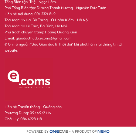
Tổng Biên tập: Triệu Ngọc Lâm.
Phó Tổng Biên tập: Dương Thanh Hương - Nguyễn Đức Tuân
Liên hệ nội dung: 091 3321 859
Tòa soạn: 15 Hai Bà Trưng - Q.Hoàn Kiếm - Hà Nội.
Toà soạn: 14 Lê Trực, Ba Đình, Hà Nội
Phụ trách chuyên trang: Hoàng Quang Kiên
Email: giaoducthudo.ecoms@gmail.com
® Ghi rõ nguồn “Báo Giáo dục & Thời đại” khi phát hành lại thông tin từ
website.
Liên hệ Truyền thông - Quảng cáo
Phương Dung: 097 5972 115
Châu Ly: 086 6228 118
POWERED BY
- A PRODUCT OF
ONE
CMS
NEKO