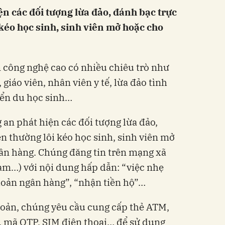
n các đối tượng lừa đảo, đánh bạc trực
 kéo học sinh, sinh viên mở hoặc cho
m công nghệ cao có nhiều chiêu trò như
giáo viên, nhân viên y tế, lừa đảo tình
yển du học sinh…
 an phát hiện các đối tượng lừa đảo,
ền thường lôi kéo học sinh, sinh viên mở
ân hàng. Chúng đăng tin trên mạng xã
ram…) với nội dung hấp dẫn: “việc nhẹ
khoản ngân hàng”, “nhận tiền hộ”…
hoản, chúng yêu cầu cung cấp thẻ ATM,
, mã OTP, SIM điện thoại… để sử dụng