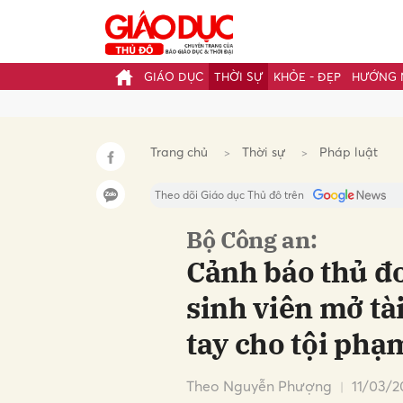
GIÁO DỤC
THỜI SỰ
KHỎE - ĐẸP
HƯỚNG 
Gửi 
Trang chủ
Thời sự
Pháp luật
Theo dõi Giáo dục Thủ đô trên
Bộ Công an:
Cảnh báo thủ đo
sinh viên mở tà
tay cho tội phạ
Theo Nguyễn Phượng
11/03/2