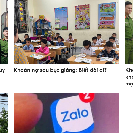
úy
Khoản nợ sau bục giảng: Biết đòi ai?
Kh
kh
mạ