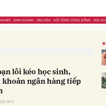
NGHIỆP
KINH DOANH
VĂN HÓA
ĐỜI SỐNG CỘNG ĐỒNG
HỌC Đ
bình luận
ạn lôi kéo học sinh,
i khoản ngân hàng tiếp
m
Hủy
G
026 18:11