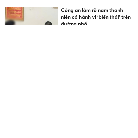
Công an làm rõ nam thanh
niên có hành vi 'biến thái' trên
đường phố
Các tuyến đường ở TPHCM
cấm xe để phục vụ tổ chức đại
lễ 30/4
TPHCM cấm 20 tuyến đường
để phục vụ hợp luyện tối 18/4