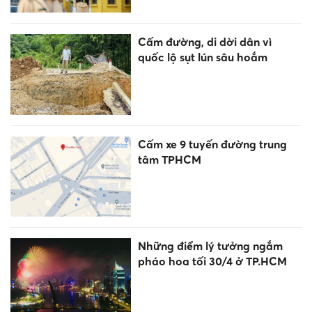
Cấm đường, di dời dân vì
quốc lộ sụt lún sâu hoắm
Cấm xe 9 tuyến đường trung
tâm TPHCM
Những điểm lý tưởng ngắm
pháo hoa tối 30/4 ở TP.HCM