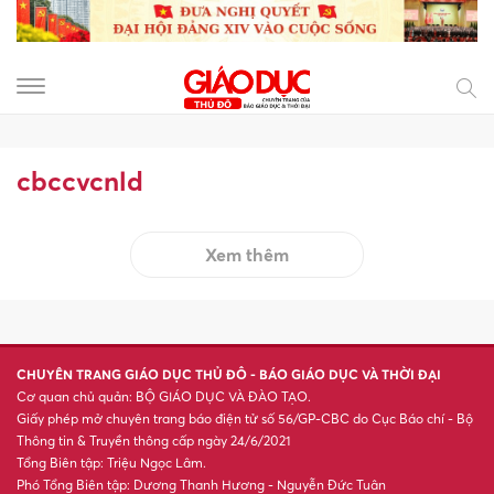
cbccvcnld
Xem thêm
CHUYÊN TRANG GIÁO DỤC THỦ ĐÔ - BÁO GIÁO DỤC VÀ THỜI ĐẠI
Cơ quan chủ quản: BỘ GIÁO DỤC VÀ ĐÀO TẠO.
Giấy phép mở chuyên trang báo điện tử số 56/GP-CBC do Cục Báo chí - Bộ
Thông tin & Truyền thông cấp ngày 24/6/2021
Tổng Biên tập: Triệu Ngọc Lâm.
Phó Tổng Biên tập: Dương Thanh Hương - Nguyễn Đức Tuân