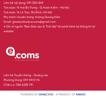
Liên hệ nội dung: 091 3321 859
Tòa soạn: 15 Hai Bà Trưng - Q.Hoàn Kiếm - Hà Nội.
Toà soạn: 14 Lê Trực, Ba Đình, Hà Nội
Phụ trách chuyên trang: Hoàng Quang Kiên
Email: giaoducthudo.ecoms@gmail.com
® Ghi rõ nguồn “Báo Giáo dục & Thời đại” khi phát hành lại thông tin từ
website.
Liên hệ Truyền thông - Quảng cáo
Phương Dung: 097 5972 115
Châu Ly: 086 6228 118
POWERED BY
- A PRODUCT OF
ONE
CMS
NEKO