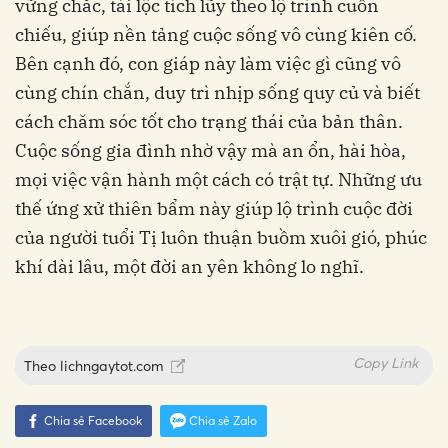
vững chắc, tài lộc tích lũy theo lộ trình cuốn
chiếu, giúp nền tảng cuộc sống vô cùng kiên cố.
Bên cạnh đó, con giáp này làm việc gì cũng vô
cùng chín chắn, duy trì nhịp sống quy củ và biết
cách chăm sóc tốt cho trạng thái của bản thân.
Cuộc sống gia đình nhờ vậy mà an ổn, hài hòa,
mọi việc vận hành một cách có trật tự. Những ưu
thế ứng xử thiên bẩm này giúp lộ trình cuộc đời
của người tuổi Tị luôn thuận buồm xuôi gió, phúc
khí dài lâu, một đời an yên không lo nghĩ.
Copy Link
Theo
lichngaytot.com
Chia sẻ Facebook
Chia sẻ Zalo