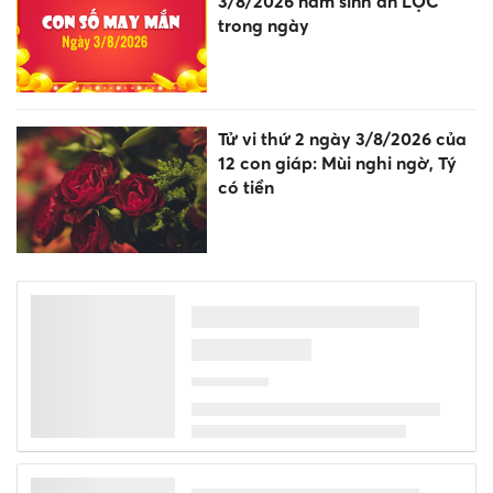
3/8/2026 năm sinh ăn LỘC
trong ngày
Tử vi thứ 2 ngày 3/8/2026 của
12 con giáp: Mùi nghi ngờ, Tý
có tiền
Bão Dolphin giật trên cấp 17,
khi nào tác động thời tiết Biển
Đông?
Chiếc áo gây tò mò 'mặc thế
nào để không bị tuột'