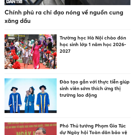
phạt 12,5 triệu đồng
Miền Bắc mưa suốt tuần tới
Quốc hội xem xét công tác
nhân sự cùng nhiều nội dung
quan trọng
5 món ít calo, giàu protein
giúp tăng cơ