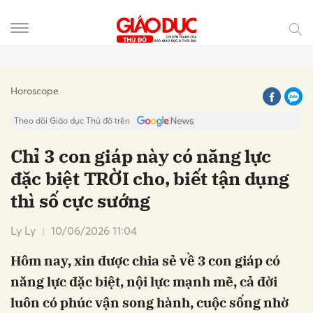
Gửi bình luận
Horoscope
Theo dõi Giáo dục Thủ đô trên
Chỉ 3 con giáp này có năng lực
đặc biệt TRỜI cho, biết tận dụng
thì số cực sướng
Ly Ly
10/06/2026 11:04
Hôm nay, xin được chia sẻ về 3 con giáp có
Hủy
Gửi
năng lực đặc biệt, nội lực mạnh mẽ, cả đời
luôn có phúc vận song hành, cuộc sống nhờ