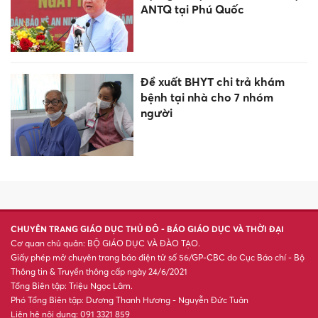
Chính phủ ra chỉ đạo nóng về
nguồn cung xăng dầu
Giành suất học tiến sĩ gần 8 tỷ
đồng nhờ 'gõ cửa' giáo sư
Trường học Hà Nội chào đón
học sinh lớp 1 năm học 2026-
2027