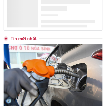
Điều gì xảy ra khi người uống
cà phê hằng ngày đột ngột
ngừng?
AI có thay thế nhà trị liệu?
Livestream cảnh 'bốc đầu' xe
để câu view, nam thanh niên bị