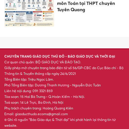
Bật mí: Top 3 tháng sinh là
"chiến thần dậy sớm", luôn
làm chủ cuộc đời
Một hiệu trưởng ở Nghệ An bị
khởi tố vì liên quan đường dây
cá độ bóng đá
Giảm đầu mối quản lý, không
giảm điểm học sau sắp xếp