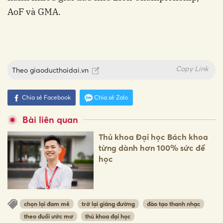
AoF và GMA.
Copy Link
Theo
giaoducthoidai.vn
Chia sẻ Facebook
Chia sẻ Zalo
Bài liên quan
Thủ khoa Đại học Bách khoa
từng dành hơn 100% sức để
học
chọn lại đam mê
trở lại giảng đường
đào tạo thanh nhạc
theo đuổi ước mơ
thủ khoa đại học