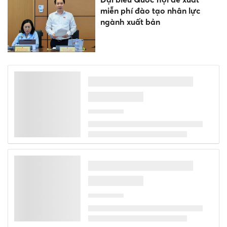
miễn phí đào tạo nhân lực
ngành xuất bản
Câu hỏi Tổng Bí thư, Chủ tịch
nước yêu cầu trả lời rõ khi sửa
Điều lệ Đảng
Giáo sư đạt giải Fields 2026
rời đại học, đầu quân cho
Open AI
Trường ĐH Sư phạm Kỹ thuật