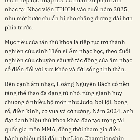
Bách tiếp tục nhập học cử nhân Sư phạm âm
nhạc tại Nhạc viện TPHCM vào cuối năm 2025,
như một bước chuẩn bị cho chặng đường dài hơn
phía trước.
Mục tiêu của tân thủ khoa là tiếp tục trở thành
nghiên cứu sinh Tiến sĩ Âm nhạc học, theo đuổi
nghiên cứu chuyên sâu về tác động của âm nhạc
cổ điển đối với sức khỏe và đời sống tinh thần.
Bên cạnh âm nhạc, Hoàng Nguyên Bách có nền
tảng thể thao đa dạng từ nhỏ, từng giành huy
chương ở nhiều bộ môn như Judo, bơi lội, bóng
rổ, điền kinh, cờ vua và cờ tướng. Năm 2024, anh
đạt danh hiệu thủ khoa khóa đào tạo trọng tài
quốc gia môn MMA, đồng thời tham gia điều
hành nhiều giải đấu như Lion Championship,