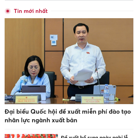
Vĩnh Long đồng hành cùng
doanh nghiệp khởi nghiệp
Không muốn phiền lòng người
khác, 4 con giáp luôn giả vờ
mạnh mẽ, tổn thương nhưng
không ai biết!
Từ Gala '1 Đêm – Ngàn Ước
Mơ' đến ngôi trường bừng
sáng giữa núi rừng Quảng
Ngãi
285 cơ sở mầm non ở TPHCM