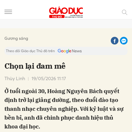
Gửi bình luận
Gương sáng
Theo dõi Giáo dục Thủ đô trên
Chọn lại đam mê
Thùy Linh
19/05/2026 11:17
Ở tuổi ngoài 30, Hoàng Nguyên Bách quyết
định trở lại giảng đường, theo đuổi đào tạo
thanh nhạc chuyên nghiệp. Với kỷ luật và sự
Hủy
Gửi
bền bỉ, anh đã chinh phục danh hiệu thủ
khoa đại học.