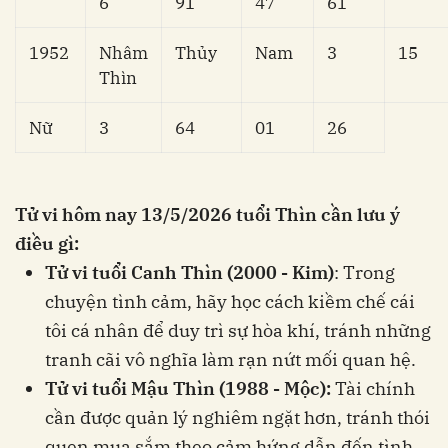
6
91
47
61
1952
Nhâm
Thủy
Nam
3
15
Thìn
Nữ
3
64
01
26
Tử vi hôm nay 13/5/2026 tuổi Thìn cần lưu ý
điều gì:
Tử vi tuổi Canh Thìn (2000 - Kim)
: Trong
chuyện tình cảm, hãy học cách kiềm chế cái
tôi cá nhân để duy trì sự hòa khí, tránh những
tranh cãi vô nghĩa làm rạn nứt mối quan hệ.
Tử vi tuổi Mậu Thìn (1988 - Mộc):
Tài chính
cần được quản lý nghiêm ngặt hơn, tránh thói
quen mua sắm theo cảm hứng dẫn đến tình