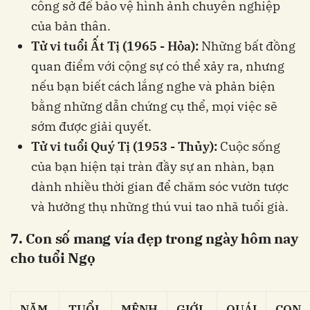
công sở để bảo vệ hình ảnh chuyên nghiệp
của bản thân.
Tử vi tuổi Ất Tị (1965 - Hỏa):
Những bất đồng
quan điểm với cộng sự có thể xảy ra, nhưng
nếu bạn biết cách lắng nghe và phản biện
bằng những dẫn chứng cụ thể, mọi việc sẽ
sớm được giải quyết.
Tử vi tuổi Quý Tị (1953 - Thủy):
Cuộc sống
của bạn hiện tại tràn đầy sự an nhàn, bạn
dành nhiều thời gian để chăm sóc vườn tược
và hưởng thụ những thú vui tao nhã tuổi già.
7. Con số mang vía đẹp trong ngày hôm nay
cho tuổi Ngọ
NĂM
TUỔI
MỆNH
GIỚI
QUÁI
CON