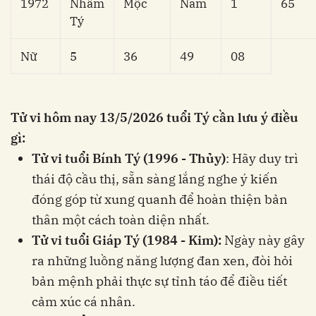
1972
Nhâm
Mộc
Nam
1
65
Tý
Nữ
5
36
49
08
Tử vi hôm nay 13/5/2026 tuổi Tý cần lưu ý điều
gì:
Tử vi tuổi Bính Tý (1996 - Thủy)
: Hãy duy trì
thái độ cầu thị, sẵn sàng lắng nghe ý kiến
đóng góp từ xung quanh để hoàn thiện bản
thân một cách toàn diện nhất.
Tử vi tuổi Giáp Tý (1984 - Kim):
Ngày này gây
ra những luồng năng lượng đan xen, đòi hỏi
bản mệnh phải thực sự tỉnh táo để điều tiết
cảm xúc cá nhân.