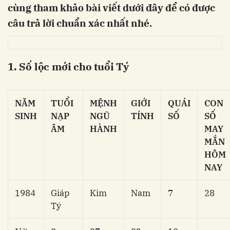
cùng tham khảo bài viết dưới đây để có được
câu trả lời chuẩn xác nhất nhé.
1. Số lộc mới cho tuổi Tý
NĂM
TUỔI
MỆNH
GIỚI
QUÁI
CON
SINH
NẠP
NGŨ
TÍNH
SỐ
SỐ
ÂM
HÀNH
MAY
MẮN
HÔM
NAY
1984
Giáp
Kim
Nam
7
28
Tý