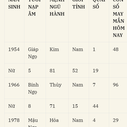
SINH
NẠP
NGŨ
TÍNH
SỐ
SỐ
ÂM
HÀNH
MAY
MẮN
HÔM
NAY
1954
Giáp
Kim
Nam
1
48
Ngọ
Nữ
5
81
52
19
1966
Bính
Thủy
Nam
7
96
Ngọ
Nữ
8
71
15
44
1978
Mậu
Hỏa
Nam
4
29