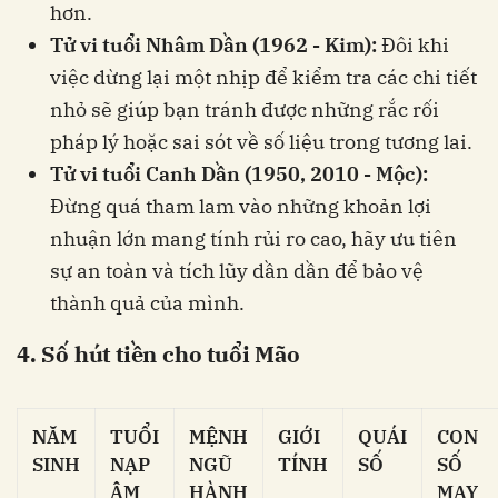
hơn.
Tử vi tuổi Nhâm Dần (1962 - Kim):
Đôi khi
việc dừng lại một nhịp để kiểm tra các chi tiết
nhỏ sẽ giúp bạn tránh được những rắc rối
pháp lý hoặc sai sót về số liệu trong tương lai.
Tử vi tuổi Canh Dần (1950, 2010 - Mộc):
Đừng quá tham lam vào những khoản lợi
nhuận lớn mang tính rủi ro cao, hãy ưu tiên
sự an toàn và tích lũy dần dần để bảo vệ
thành quả của mình.
4. Số hút tiền cho tuổi Mão
NĂM
TUỔI
MỆNH
GIỚI
QUÁI
CON
SINH
NẠP
NGŨ
TÍNH
SỐ
SỐ
ÂM
HÀNH
MAY