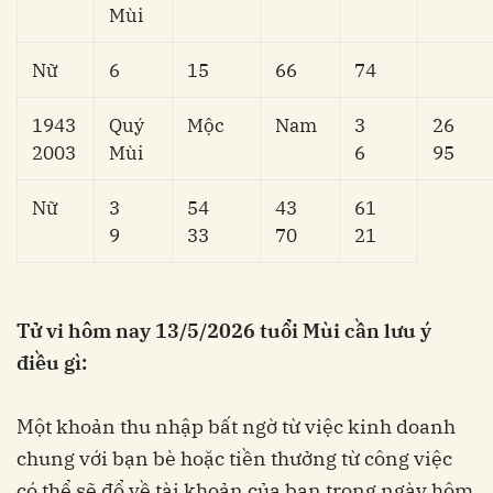
Mùi
Nữ
6
15
66
74
1943
Quý
Mộc
Nam
3
26
2003
Mùi
6
95
Nữ
3
54
43
61
9
33
70
21
Tử vi hôm nay 13/5/2026 tuổi Mùi cần lưu ý
điều gì:
Một khoản thu nhập bất ngờ từ việc kinh doanh
chung với bạn bè hoặc tiền thưởng từ công việc
có thể sẽ đổ về tài khoản của bạn trong ngày hôm