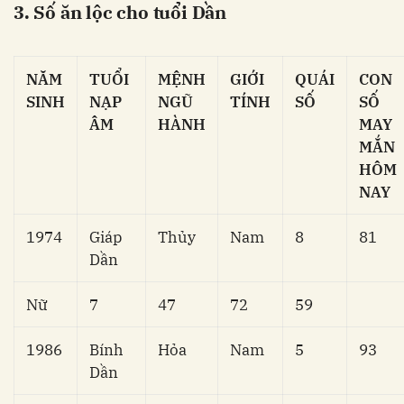
3. Số ăn lộc cho tuổi Dần
NĂM
TUỔI
MỆNH
GIỚI
QUÁI
CON
SINH
NẠP
NGŨ
TÍNH
SỐ
SỐ
ÂM
HÀNH
MAY
MẮN
HÔM
NAY
1974
Giáp
Thủy
Nam
8
81
Dần
Nữ
7
47
72
59
1986
Bính
Hỏa
Nam
5
93
Dần