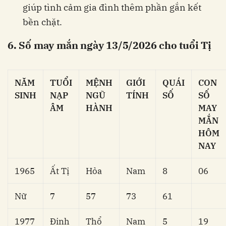
giúp tình cảm gia đình thêm phần gắn kết
bền chặt.
6. Số may mắn ngày 13/5/2026 cho tuổi Tị
NĂM
TUỔI
MỆNH
GIỚI
QUÁI
CON
SINH
NẠP
NGŨ
TÍNH
SỐ
SỐ
ÂM
HÀNH
MAY
MẮN
HÔM
NAY
1965
Ất Tị
Hỏa
Nam
8
06
Nữ
7
57
73
61
1977
Đinh
Thổ
Nam
5
19