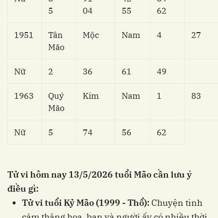
5
04
55
62
1951
Tân
Mộc
Nam
4
27
Mão
Nữ
2
36
61
49
1963
Quý
Kim
Nam
1
83
Mão
Nữ
5
74
56
62
Tử vi hôm nay 13/5/2026 tuổi Mão cần lưu ý
điều gì:
Tử vi tuổi Kỷ Mão (1999 - Thổ):
Chuyện tình
cảm thăng hoa, bạn và người ấy có nhiều thời