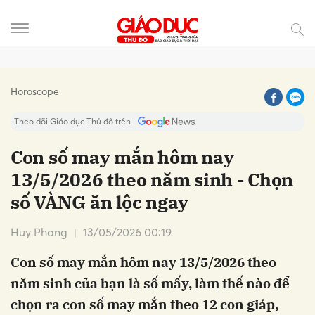
Gửi bình luận
Horoscope
Theo dõi Giáo dục Thủ đô trên
Con số may mắn hôm nay
13/5/2026 theo năm sinh - Chọn
số VÀNG ăn lộc ngay
Huy Phong
13/05/2026 00:19
Con số may mắn hôm nay 13/5/2026 theo
Hủy
Gửi
năm sinh của bạn là số mấy, làm thế nào để
chọn ra con số may mắn theo 12 con giáp,