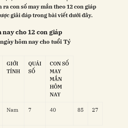
n ra con số may mắn theo 12 con giáp
ược giải đáp trong bài viết dưới đây.
 nay cho 12 con giáp
 ngày hôm nay cho tuổi Tý
GIỚI
QUÁI
CON SỐ
TÍNH
SỐ
MAY
MẮN
HÔM
NAY
Nam
7
40
85
27