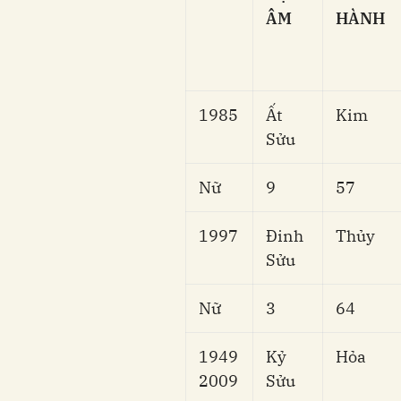
ÂM
HÀNH
1985
Ất
Kim
Sửu
Nữ
9
57
1997
Đinh
Thủy
Sửu
Nữ
3
64
1949
Kỷ
Hỏa
2009
Sửu