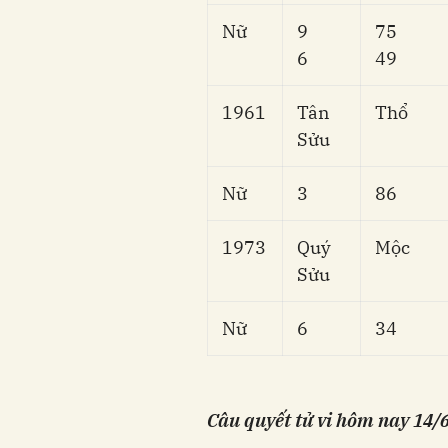
Nữ
9
75
6
49
1961
Tân
Thổ
Sửu
Nữ
3
86
1973
Quý
Mộc
Sửu
Nữ
6
34
Câu quyết tử vi hôm nay
14/6