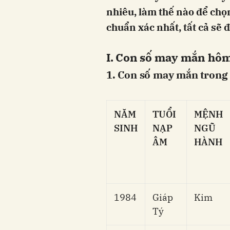
nhiêu, làm thế nào để chọ
chuẩn xác nhất, tất cả sẽ đ
I. Con số may mắn hôm
1. Con số may mắn trong
NĂM
TUỔI
MỆNH
SINH
NẠP
NGŨ
ÂM
HÀNH
1984
Giáp
Kim
Tý