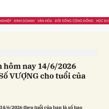
NGHIỆP
KINH DOANH
VĂN HÓA
ĐỜI SỐNG CỘNG ĐỒNG
HỌC Đ
bình luận
n hôm nay 14/6/2026
 Số VƯỢNG cho tuổi của
Hủy
G
4/6/2026 theo tuổi của bạn là số bao