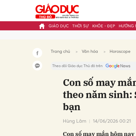
GIÁO DỤC
THỜI SỰ
KHỎE - ĐẸP
HƯỚNG 
Gửi 
Trang chủ
Văn hóa
Horoscope
Theo dõi Giáo dục Thủ đô trên
Con số may mắ
theo năm sinh:
bạn
Hùng Lâm
14/06/2026 00:21
Con số may mắn hôm nay 1