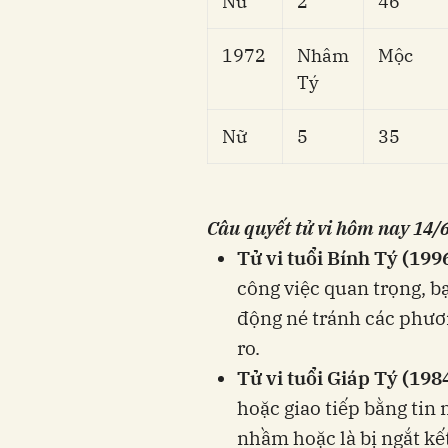
Nữ
2
46
1972
Nhâm
Mộc
Tý
Nữ
5
35
Câu quyết tử vi hôm nay 14/6
Tử vi tuổi Bính Tý (199
công việc quan trọng, b
động né tránh các phương
ro.
Tử vi tuổi Giáp Tý (198
hoặc giao tiếp bằng tin
nhầm hoặc là bị ngắt kết