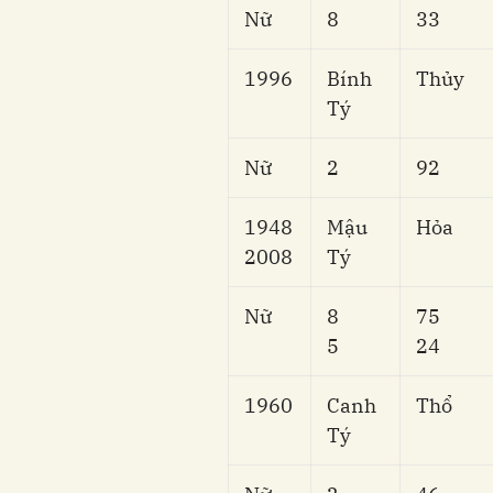
Nữ
8
33
1996
Bính
Thủy
Tý
Nữ
2
92
1948
Mậu
Hỏa
2008
Tý
Nữ
8
75
5
24
1960
Canh
Thổ
Tý