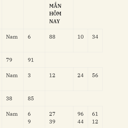
MẮN
HÔM
NAY
Nam
6
88
10
34
79
91
Nam
3
12
24
56
38
85
Nam
6
27
96
61
9
39
44
12