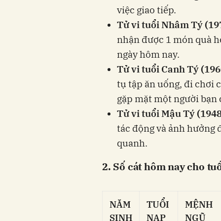
việc giao tiếp.
Tử vi tuổi Nhâm Tý (19
nhận được 1 món quà hoặ
ngày hôm nay.
Tử vi tuổi Canh Tý (196
tụ tập ăn uống, đi chơi 
gặp mặt một người bạn c
Tử vi tuổi Mậu Tý (1948
tác động và ảnh hưởng 
quanh.
2. Số cát hôm nay cho tu
NĂM
TUỔI
MỆNH
SINH
NẠP
NGŨ