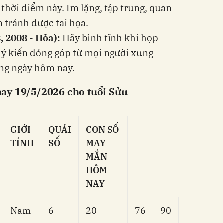
 thời điểm này. Im lặng, tập trung, quan
 tránh được tai họa.
, 2008 - Hỏa):
Hãy bình tĩnh khi họp
 ý kiến đóng góp từ mọi người xung
ng ngày hôm nay.
ay 19/5/2026 cho tuổi Sửu
GIỚI
QUÁI
CON SỐ
TÍNH
SỐ
MAY
MẮN
HÔM
NAY
Nam
6
20
76
90