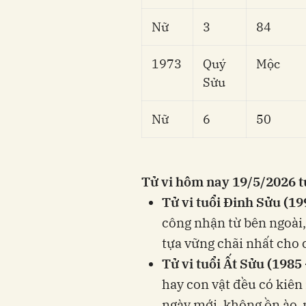
Nữ
3
84
1973
Quý
Mộc
Sửu
Nữ
6
50
Tử vi hôm nay 19/5/2026 tu
Tử vi tuổi Đinh Sửu (19
công nhận từ bên ngoài,
tựa vững chãi nhất cho
Tử vi tuổi Ất Sửu (1985
hay con vật đều có kiên
ngày mới, không ồn ào,