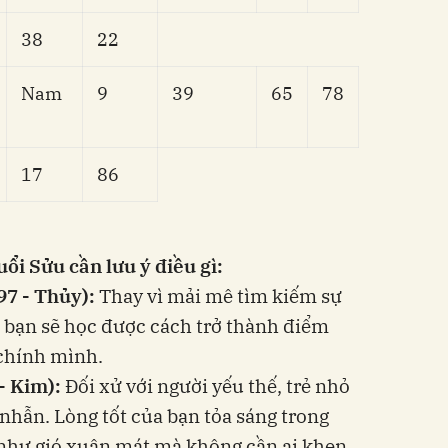
38
22
Nam
9
39
65
78
17
86
ổi Sửu cần lưu ý điều gì:
97 - Thủy):
Thay vì mải mê tìm kiếm sự
 bạn sẽ học được cách trở thành điểm
 chính mình.
 - Kim):
Đối xử với người yếu thế, trẻ nhỏ
 nhẫn. Lòng tốt của bạn tỏa sáng trong
 như gió xuân mát mà không cần ai khen.