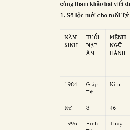
cùng tham khảo bài viết d
1. Số lộc mới cho tuổi Tý
NĂM
TUỔI
MỆNH
SINH
NẠP
NGŨ
ÂM
HÀNH
1984
Giáp
Kim
Tý
Nữ
8
46
1996
Bính
Thủy