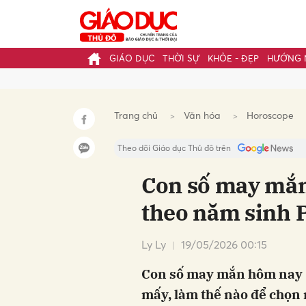
GIÁO DỤC
THỜI SỰ
KHỎE - ĐẸP
HƯỚNG 
Gửi 
Trang chủ
Văn hóa
Horoscope
Theo dõi Giáo dục Thủ đô trên
Con số may mắ
theo năm sinh
Ly Ly
19/05/2026 00:15
Con số may mắn hôm nay 1
mấy, làm thế nào để chọn 