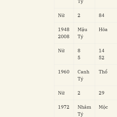
Tý
Nữ
2
84
1948
Mậu
Hỏa
2008
Tý
Nữ
8
14
5
52
1960
Canh
Thổ
Tý
Nữ
2
29
1972
Nhâm
Mộc
Tý