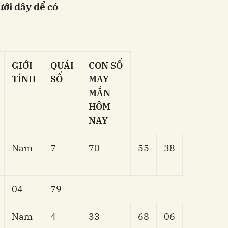
ưới đây để có
GIỚI
QUÁI
CON SỐ
TÍNH
SỐ
MAY
MẮN
HÔM
NAY
Nam
7
70
55
38
04
79
Nam
4
33
68
06