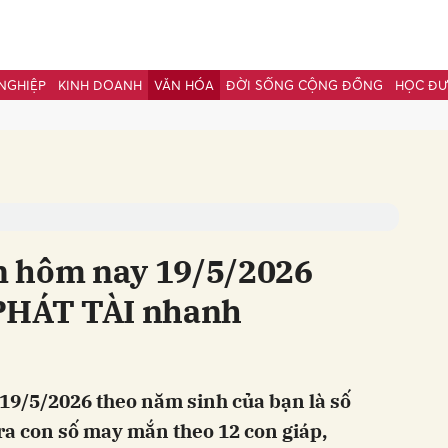
NGHIỆP
KINH DOANH
VĂN HÓA
ĐỜI SỐNG CỘNG ĐỒNG
HỌC Đ
bình luận
n hôm nay 19/5/2026
 PHÁT TÀI nhanh
Hủy
G
9/5/2026 theo năm sinh của bạn là số
ra con số may mắn theo 12 con giáp,