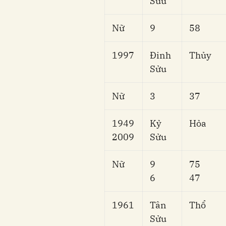
Sửu
Nữ
9
58
1997
Đinh
Thủy
Sửu
Nữ
3
37
1949
Kỷ
Hỏa
2009
Sửu
Nữ
9
75
6
47
1961
Tân
Thổ
Sửu