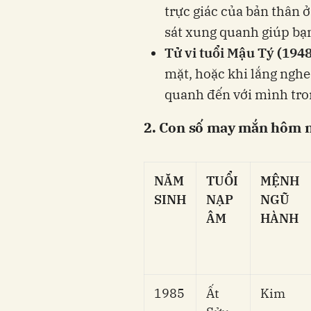
trực giác của bản thân ở
sát xung quanh giúp bạn
Tử vi tuổi Mậu Tý (1948
mặt, hoặc khi lắng nghe
quanh đến với mình tro
2. Con số may mắn hôm n
NĂM
TUỔI
MỆNH
SINH
NẠP
NGŨ
ÂM
HÀNH
1985
Ất
Kim