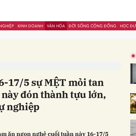
NGHIỆP
KINH DOANH
VĂN HÓA
ĐỜI SỐNG CỘNG ĐỒNG
HỌC Đ
bình luận
16-17/5 sự MỆT mỏi tan
p này đón thành tựu lớn,
ự nghiệp
Hủy
G
làm ăn ngon nghẻ cuối tuần này 16-17/5