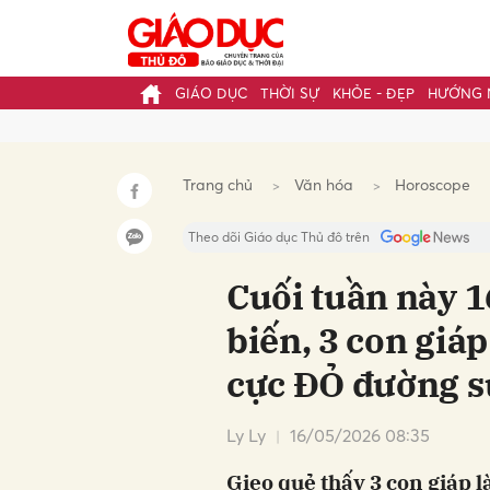
GIÁO DỤC
THỜI SỰ
KHỎE - ĐẸP
HƯỚNG 
Gửi 
Trang chủ
Văn hóa
Horoscope
Theo dõi Giáo dục Thủ đô trên
Cuối tuần này 
biến, 3 con giá
cực ĐỎ đường s
Ly Ly
16/05/2026 08:35
Gieo quẻ thấy 3 con giáp 