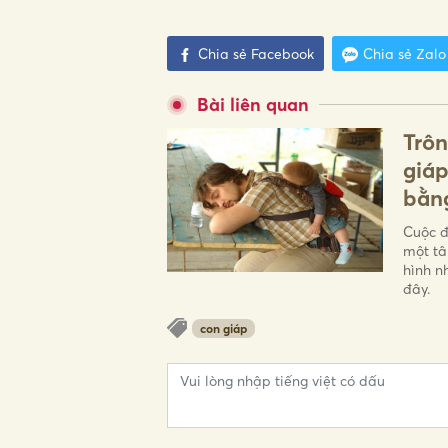
Chia sẻ Facebook
Chia sẻ Zalo
Bài liên quan
Trôn
giáp
bằng
Cuộc đ
một tâ
hình n
đây.
con giáp