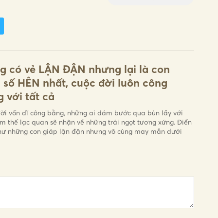
g có vẻ LẬN ĐẬN nhưng lại là con
 số HÊN nhất, cuộc đời luôn công
 với tất cả
ời vốn dĩ công bằng, những ai dám bước qua bùn lầy với
m thế lạc quan sẽ nhận về những trái ngọt tương xứng. Điển
hư những con giáp lận đận nhưng vô cùng may mắn dưới