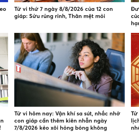
heo
Tử vi thứ 7 ngày 8/8/2026 của 12 con
Đư
giáp: Sửu rủng rỉnh, Thân mệt mỏi
của
hạ
Tử vi hôm nay: Vận khí sa sút, nhắc nhở
Tử
ận
con giáp cần thêm kiên nhẫn ngày
lị
!
7/8/2026 kẻo xôi hỏng bỏng không
nh