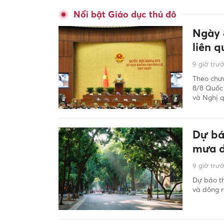
Nổi bật Giáo dục thủ đô
Ngày 
liên 
9 giờ trư
Theo chươ
8/8 Quốc 
và Nghị q
Dự bá
mưa 
9 giờ trư
Dự báo th
và dông r