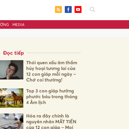
ƯỜNG
MEDIA
Đọc tiếp
Thói quen xấu âm thầm
hủy hoại tương lai của
12 con giáp mỗi ngày –
Chớ coi thường!
Top 3 con giáp hưởng
phước báu trong tháng
4 Âm lịch
ửi
Hóa ra đây chính là
nguyên nhân MẤT TIỀN
của 12 con giáp – Mọi