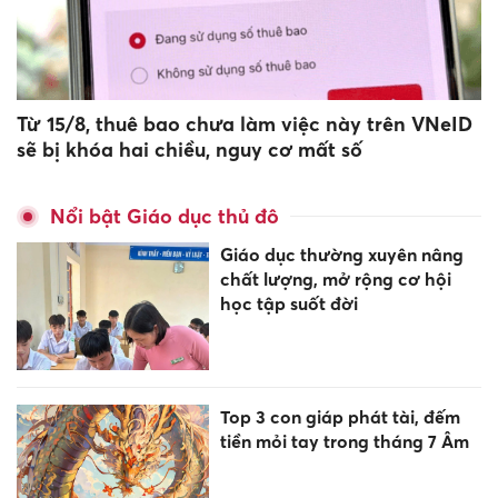
Từ 15/8, thuê bao chưa làm việc này trên VNeID
sẽ bị khóa hai chiều, nguy cơ mất số
Nổi bật Giáo dục thủ đô
Giáo dục thường xuyên nâng
chất lượng, mở rộng cơ hội
học tập suốt đời
Top 3 con giáp phát tài, đếm
tiền mỏi tay trong tháng 7 Âm