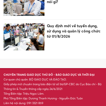
nói gì?
Quy định mới về tuyển dụng,
sử dụng và quản lý công chức
từ 01/8/2026
CHUYÊN TRANG GIÁO DỤC THỦ ĐÔ - BÁO GIÁO DỤC VÀ THỜI ĐẠI
Cơ quan chủ quản: BỘ GIÁO DỤC VÀ ĐÀO TẠO.
Giấy phép mở chuyên trang báo điện tử số 56/GP-CBC do Cục Báo chí - Bộ
Thông tin & Truyền thông cấp ngày 24/6/2021
Tổng Biên tập: Triệu Ngọc Lâm.
Phó Tổng Biên tập: Dương Thanh Hương - Nguyễn Đức Tuân
Liên hệ nội dung: 091 3321 859