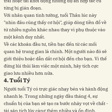
trái hoặc tái khởi động những dự án hợp tác cũ
từng bị gián đoạn.
Với nhãn quan tinh tường, tuổi Thân lúc này
"nhìn đâu cũng thấy cơ hội", giúp dòng tiền đổ về
từ nhiều nguồn khác nhau thay vì phụ thuộc vào
một kênh duy nhất.
Về các khoản đầu tư, tiền bạc đến từ các mối
quan hệ trung gian là chính. Một người nào đó sẽ
giới thiệu hoặc dẫn dắt cơ hội đến cho bạn. Vì thế
đừng lủi thủi làm việc một mình, hãy tích cực
giao lưu nhiều hơn nữa.
4. Tuổi Tý
Người tuổi Tý có trực giác nhạy bén và hành động
nhanh lẹ. Trong những ngày đầu tháng 4, sự
chuẩn bị của bạn sẽ tạo ra bước nhảy vọt về chất -
tài sản tích lũy càng thêm nhiều và ổn định.