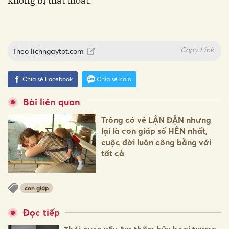
không bị thất thoát.
Copy Link
Theo
lichngaytot.com
Chia sẻ Facebook
Chia sẻ Zalo
Bài liên quan
Trông có vẻ LẬN ĐẬN nhưng
lại là con giáp số HÊN nhất,
cuộc đời luôn công bằng với
tất cả
con giáp
Đọc tiếp