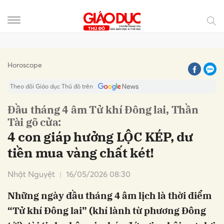
Gửi bình luận
Horoscope
Theo dõi Giáo dục Thủ đô trên
Đầu tháng 4 âm Tử khí Đông lai, Thần
Tài gõ cửa:
4 con giáp hưởng LỘC KÉP, dư
tiền mua vàng chất két!
Nhật Nguyệt
16/05/2026 08:30
Hủy
Gửi
Những ngày đầu tháng 4 âm lịch là thời điểm
“Tử khí Đông lai” (khí lành từ phương Đông