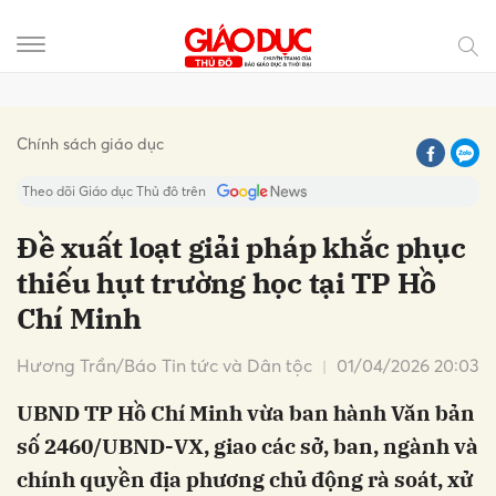
Gửi bình luận
Chính sách giáo dục
Theo dõi Giáo dục Thủ đô trên
Đề xuất loạt giải pháp khắc phục
thiếu hụt trường học tại TP Hồ
Chí Minh
Hương Trần/Báo Tin tức và Dân tộc
01/04/2026 20:03
UBND TP Hồ Chí Minh vừa ban hành Văn bản
Hủy
Gửi
số 2460/UBND-VX, giao các sở, ban, ngành và
chính quyền địa phương chủ động rà soát, xử