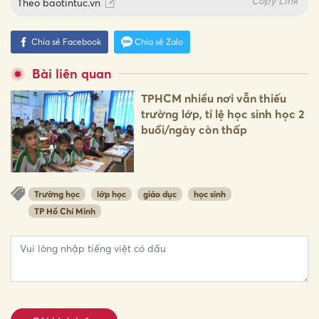
Copy Link
Theo
baotintuc.vn
Chia sẻ Facebook
Chia sẻ Zalo
Bài liên quan
TPHCM nhiều nơi vẫn thiếu
trường lớp, tỉ lệ học sinh học 2
buổi/ngày còn thấp
Trường học
lớp học
giáo dục
học sinh
TP Hồ Chí Minh