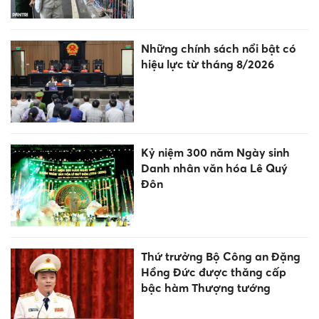
Quảng Trị: 5 thí sinh bị hủy kết
quả thi tốt nghiệp THPT vì
gian lận
Tiếp sức cho trường dân tộc
nội trú ươm mầm nguồn nhân
lực người DTTS
100 ngày cao điểm tháo gỡ
điểm nghẽn chuyển đổi số:
Tăng tốc để Nghị quyết 57 đi
vào cuộc sống