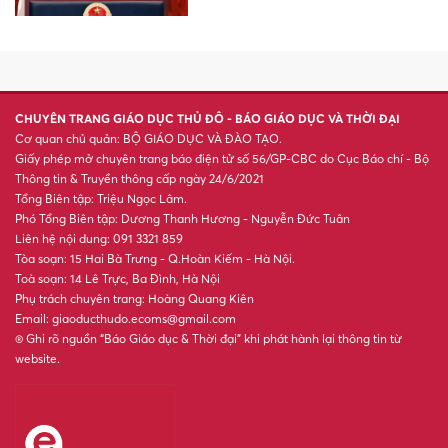
Phát triển giáo dục nghề
nghiệp tạo sinh kế bền vững
vùng khó Phú Thọ
Gắn đào tạo y khoa với thực
tiễn lâm sàng
Nâng mức trợ cấp người có
công, khuyến khích mỗi tỉnh
có 1 đền thờ liệt sĩ