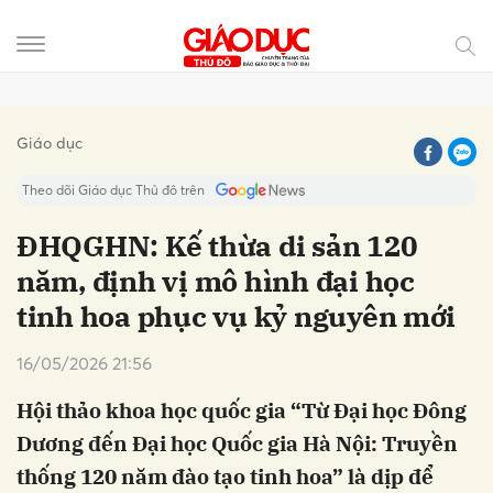
Gửi bình luận
Giáo dục
Theo dõi Giáo dục Thủ đô trên
ĐHQGHN: Kế thừa di sản 120
năm, định vị mô hình đại học
tinh hoa phục vụ kỷ nguyên mới
16/05/2026 21:56
Hội thảo khoa học quốc gia “Từ Đại học Đông
Hủy
Gửi
Dương đến Đại học Quốc gia Hà Nội: Truyền
thống 120 năm đào tạo tinh hoa” là dịp để