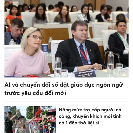
Phú Thọ tập huấn ứng dụng
AI, xây dựng nội dung số cho
cán bộ cấp xã
Một công trình của Việt Nam
tiếp tục lọt top kiến trúc đẹp
nhất thế giới năm 2026
Một giáo viên ở Cà Mau
không đứng lớp vẫn được
thanh toán tiền thỉnh giảng