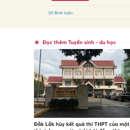
(0) Bình luận
Đọc thêm Tuyển sinh - du học
Đắk Lắk hủy kết quả thi THPT của một