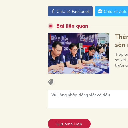
Chia sẻ Facebook
Chia sẻ Zalo
Bài liên quan
Thêm
sàn
Tiếp t
sơ xét
trường
Gửi bình luận