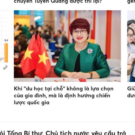
chuyên Tuyên Quang được thi lại?
ge
Khi "du học tại chỗ" không là lựa chọn
Gi
của gia đình, mà là định hướng chiến
đư
lược quốc gia
i Tổng Bí thư, Chủ tịch nước yêu cầu trả