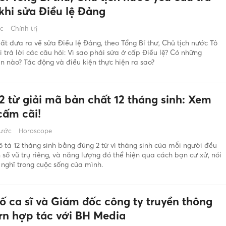
 khi sửa Điều lệ Đảng
ớc
Chính trị
ất đưa ra về sửa Điều lệ Đảng, theo Tổng Bí thư, Chủ tịch nước Tô
 trả lời các câu hỏi: Vì sao phải sửa ở cấp Điều lệ? Có những
 nào? Tác động và điều kiện thực hiện ra sao?
2 từ giải mã bản chất 12 tháng sinh: Xem
cấm cãi!
rước
Horoscope
 tả 12 tháng sinh bằng đúng 2 từ vì tháng sinh của mỗi người đều
số vũ trụ riêng, và năng lượng đó thể hiện qua cách bạn cư xử, nói
 nghĩ trong cuộc sống của mình.
tố ca sĩ và Giám đốc công ty truyền thông
rn hợp tác với BH Media