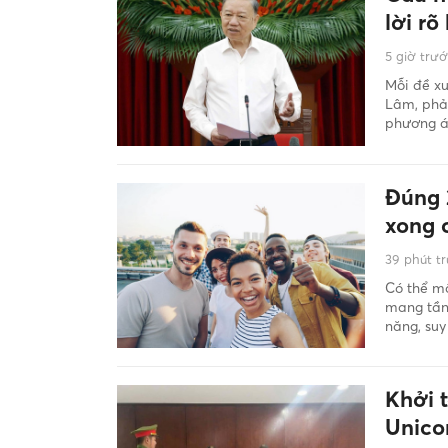
lời rõ
5 giờ trư
Mỗi đề xu
Lâm, phải
phương án
Đúng 
xong 
39 phút t
Có thể mô
mang tần 
năng, suy
Khởi 
Unico