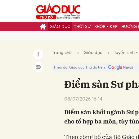
GIÁO DỤC
THỜI SỰ
KHỎE - ĐẸP
HƯỚNG 
Gửi 
Trang chủ
Giáo dục
Tuyển sinh -
Theo dõi Giáo dục Thủ đô trên
Điểm sàn Sư ph
08/07/2026 16:14
Điểm sàn khối ngành Sư p
cho tổ hợp ba môn, tùy từ
Theo công bố của Bộ Giáo d