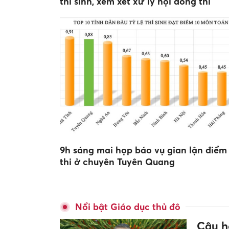
thí sinh, xem xét xử lý hội đồng thi
9h sáng mai họp báo vụ gian lận điểm
thi ở chuyên Tuyên Quang
Nổi bật Giáo dục thủ đô
Câu hỏ