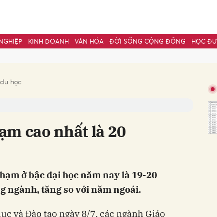
NGHIỆP
KINH DOANH
VĂN HÓA
ĐỜI SỐNG CỘNG ĐỒNG
HỌC Đ
bình luận
 du học
ạm cao nhất là 20
hạm ở bậc đại học năm nay là 19-20
Hủy
G
ng ngành, tăng so với năm ngoái.
ục và Đào tạo ngày 8/7, các ngành Giáo