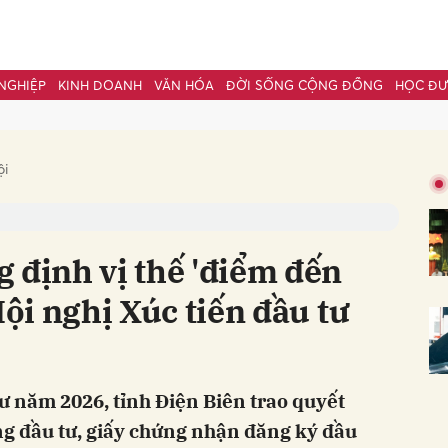
NGHIỆP
KINH DOANH
VĂN HÓA
ĐỜI SỐNG CỘNG ĐỒNG
HỌC Đ
bình luận
ội
 định vị thế 'điểm đến
Hội nghị Xúc tiến đầu tư
Hủy
G
tư năm 2026, tỉnh Điện Biên trao quyết
ng đầu tư, giấy chứng nhận đăng ký đầu