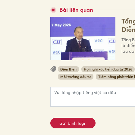
Bài liên quan
Tổng
Diễn
Tổng B
là điể
lâu dà
Điện Biên
Hội nghị xúc tiến đầu tư 2026
Môi trường đầu tư
Tiềm năng phát triển 
Gửi bình luận