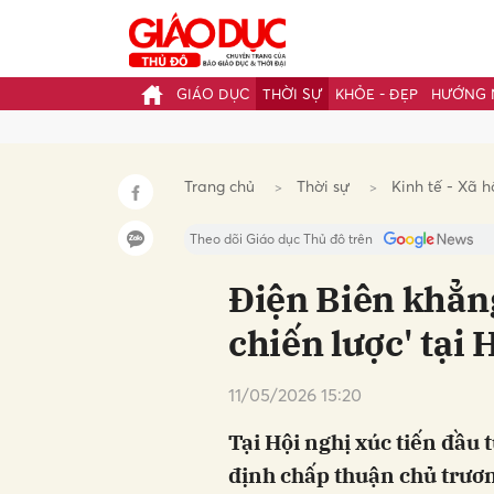
GIÁO DỤC
THỜI SỰ
KHỎE - ĐẸP
HƯỚNG 
Gửi 
Trang chủ
Thời sự
Kinh tế - Xã h
Theo dõi Giáo dục Thủ đô trên
Điện Biên khẳng
chiến lược' tại 
11/05/2026 15:20
Tại Hội nghị xúc tiến đầu 
định chấp thuận chủ trươ