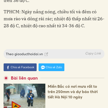
trên 36 độ C.
TPHCM: Ngày nắng nóng, chiều tối và đêm có
mưa rào và dông rải rác; nhiệt độ thấp nhất từ 26-
28 độ C, nhiệt độ cao nhất từ 34-36 độ C.
Copy Link
Theo
giaoducthoidai.vn
Chia sẻ Facebook
Chia sẻ Zalo
Bài liên quan
Miền Bắc có nơi mưa rất to
trên 250mm và dự báo thời
tiết Hà Nội 10 ngày