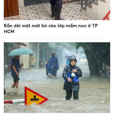
Rắn dài một mét bò vào lớp mầm non ở TP
HCM