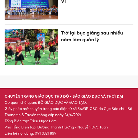
VI
Trở lại bục giảng sau nhiều
năm làm quản lý
CHUYÊN TRANG GIÁO DỤC THỦ ĐÔ - BÁO GIÁO DỤC VÀ THỜI ĐẠI
Cơ quan chủ quản: BỘ GIÁO DỤC VÀ ĐÀO TẠO.
Giấy phép mở chuyên trang báo điện tử số 56/GP-CBC do Cục Báo chí - Bộ
Thông tin & Truyền thông cấp ngày 24/6/2021
Tổng Biên tập: Triệu Ngọc Lâm.
Phó Tổng Biên tập: Dương Thanh Hương - Nguyễn Đức Tuân
Liên hệ nội dung: 091 3321 859