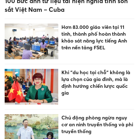
Sắp xếp cơ sở giáo dục: Tối ưu
hóa các nguồn lực đầu tư
Gia Lai giảm 568 trường sau
sắp xếp, bảo lưu phụ cấp cho
cán bộ quản lý
Top 3 con giáp phát tài, đếm
tiền mỏi tay trong tháng 7 Âm