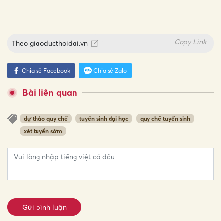
Copy Link
Theo
giaoducthoidai.vn
Chia sẻ Facebook
Chia sẻ Zalo
Bài liên quan
dự thảo quy chế
tuyển sinh đại học
quy chế tuyển sinh
xét tuyển sớm
Gửi bình luận