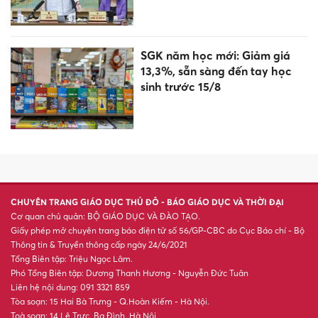
XSMB 4/8 - Kết quả xổ số miền
Bắc hôm nay ngày 4/8/2026
'Nhảy cóc' hai lớp để thi đại
học, nữ sinh gây sốt vì đỗ
trường danh tiếng
Họp báo, phát động Giải Báo
chí toàn quốc ‘Vì sự nghiệp
giáo dục Việt Nam’ năm 2026