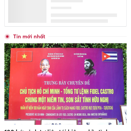
Hơn 83.000 giáo viên tại 11
tỉnh, thành phố hoàn thành
khảo sát năng lực tiếng Anh
trên nền tảng FSEL
Phối hợp liên ngành bảo đảm
an toàn trường học, phòng
chống bạo lực học đường
Hơn 700 giáo viên Hưng Yên
được bồi dưỡng kỹ năng dạy
hát Chèo