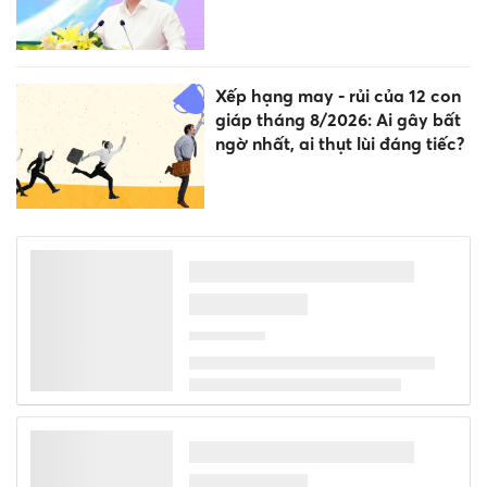
Xếp hạng may - rủi của 12 con
giáp tháng 8/2026: Ai gây bất
ngờ nhất, ai thụt lùi đáng tiếc?
9h sáng mai họp báo vụ gian
lận điểm thi ở chuyên Tuyên
Quang
Lan tỏa phong trào bảo vệ an
ninh Tổ quốc trong môi trường
giáo dục