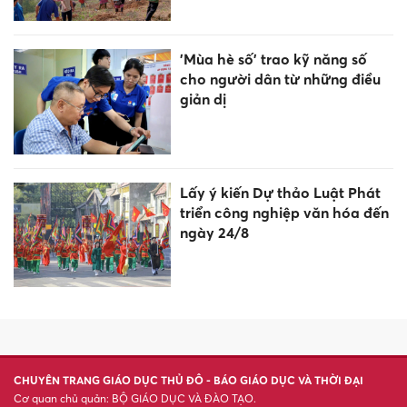
'Mùa hè số' trao kỹ năng số
cho người dân từ những điều
giản dị
Lấy ý kiến Dự thảo Luật Phát
triển công nghiệp văn hóa đến
ngày 24/8
CHUYÊN TRANG GIÁO DỤC THỦ ĐÔ - BÁO GIÁO DỤC VÀ THỜI ĐẠI
Cơ quan chủ quản: BỘ GIÁO DỤC VÀ ĐÀO TẠO.