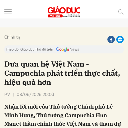
Gửi bình luận
Chính trị
Theo dõi Giáo dục Thủ đô trên
Đưa quan hệ Việt Nam -
Campuchia phát triển thực chất,
hiệu quả hơn
PV
08/06/2026 20:03
Nhận lời mời của Thủ tướng Chính phủ Lê
Hủy
Gửi
Minh Hưng, Thủ tướng Campuchia Hun
Manet thăm chính thức Việt Nam và tham dự