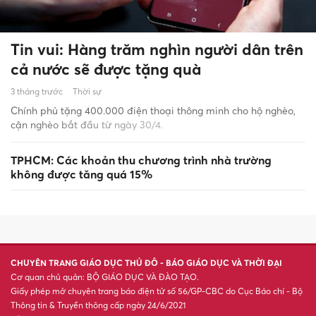
Tin vui: Hàng trăm nghìn người dân trên
cả nước sẽ được tặng quà
3 tháng trước
Thời sự
Chính phủ tặng 400.000 điện thoại thông minh cho hộ nghèo,
cận nghèo bắt đầu từ ngày 30/4.
TPHCM: Các khoản thu chương trình nhà trường
không được tăng quá 15%
CHUYÊN TRANG GIÁO DỤC THỦ ĐÔ - BÁO GIÁO DỤC VÀ THỜI ĐẠI
Cơ quan chủ quản: BỘ GIÁO DỤC VÀ ĐÀO TẠO.
Giấy phép mở chuyên trang báo điện tử số 56/GP-CBC do Cục Báo chí - Bộ
Thông tin & Truyền thông cấp ngày 24/6/2021