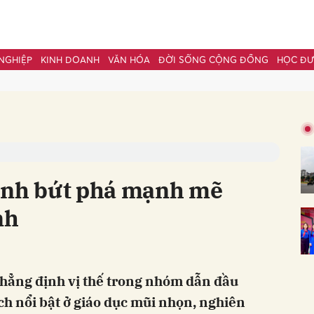
NGHIỆP
KINH DOANH
VĂN HÓA
ĐỜI SỐNG CỘNG ĐỒNG
HỌC Đ
bình luận
inh bứt phá mạnh mẽ
nh
Hủy
G
ẳng định vị thế trong nhóm dẫn đầu
ch nổi bật ở giáo dục mũi nhọn, nghiên