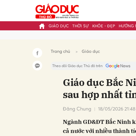
GIÁO DỤC
THỜI SỰ
KHỎE - ĐẸP
HƯỚNG 
Gửi 
Trang chủ
Giáo dục
Theo dõi Giáo dục Thủ đô trên
Giáo dục Bắc N
sau hợp nhất tỉ
Đăng Chung
18/05/2026 21:48
Ngành GD&ĐT Bắc Ninh kh
cả nước với nhiều thành tí