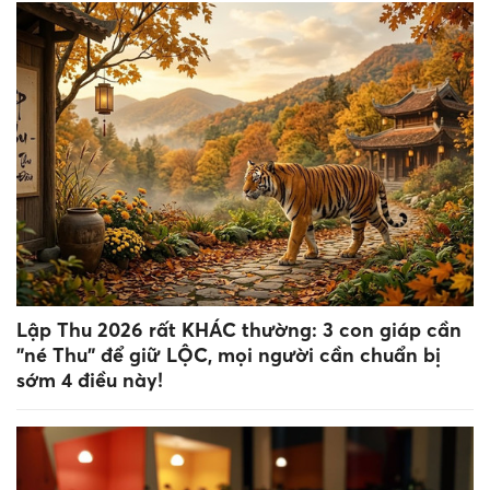
Lập Thu 2026 rất KHÁC thường: 3 con giáp cần
"né Thu" để giữ LỘC, mọi người cần chuẩn bị
sớm 4 điều này!