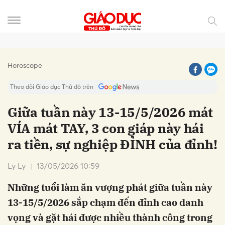
Gửi bình luận
Horoscope
Theo dõi Giáo dục Thủ đô trên
Giữa tuần này 13-15/5/2026 mát
VÍA mát TAY, 3 con giáp này hái
ra tiền, sự nghiệp ĐỈNH của đỉnh!
Ly Ly
13/05/2026 10:59
Những tuổi làm ăn vượng phát giữa tuần này
Hủy
Gửi
13-15/5/2026 sắp chạm đến đỉnh cao danh
vọng và gặt hái được nhiều thành công trong