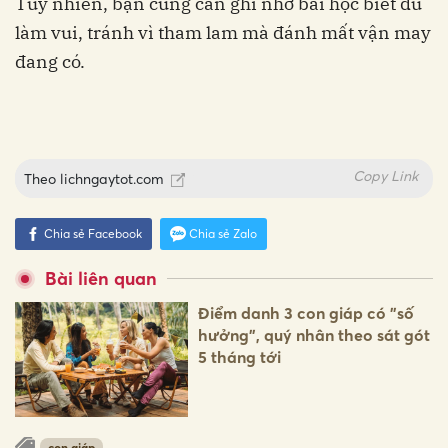
Tuy nhiên, bạn cũng cần ghi nhớ bài học biết đủ
làm vui, tránh vì tham lam mà đánh mất vận may
đang có.
Copy Link
Theo
lichngaytot.com
Chia sẻ Facebook
Chia sẻ Zalo
Bài liên quan
Điểm danh 3 con giáp có "số
hưởng", quý nhân theo sát gót
5 tháng tới
con giáp