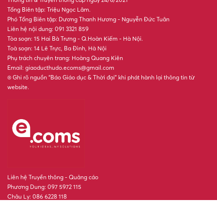
Tổng Biên tập: Triệu Ngọc Lâm.
Phó Tổng Biên tập: Dương Thanh Hương - Nguyễn Đức Tuân
Liên hệ nội dung: 091 3321 859
Tòa soạn: 15 Hai Bà Trưng - Q.Hoàn Kiếm - Hà Nội.
Toà soạn: 14 Lê Trực, Ba Đình, Hà Nội
Phụ trách chuyên trang: Hoàng Quang Kiên
Email: giaoducthudo.ecoms@gmail.com
® Ghi rõ nguồn “Báo Giáo dục & Thời đại” khi phát hành lại thông tin từ
website.
Liên hệ Truyền thông - Quảng cáo
Phương Dung: 097 5972 115
Châu Ly: 086 6228 118
POWERED BY
- A PRODUCT OF
ONE
CMS
NEKO