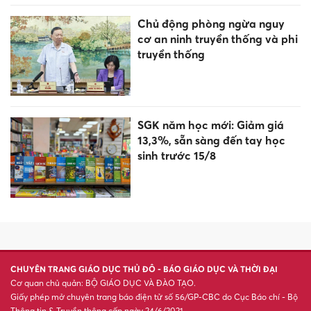
Chủ động phòng ngừa nguy
cơ an ninh truyền thống và phi
truyền thống
SGK năm học mới: Giảm giá
13,3%, sẵn sàng đến tay học
sinh trước 15/8
CHUYÊN TRANG GIÁO DỤC THỦ ĐÔ - BÁO GIÁO DỤC VÀ THỜI ĐẠI
Cơ quan chủ quản: BỘ GIÁO DỤC VÀ ĐÀO TẠO.
Giấy phép mở chuyên trang báo điện tử số 56/GP-CBC do Cục Báo chí - Bộ
Thông tin & Truyền thông cấp ngày 24/6/2021