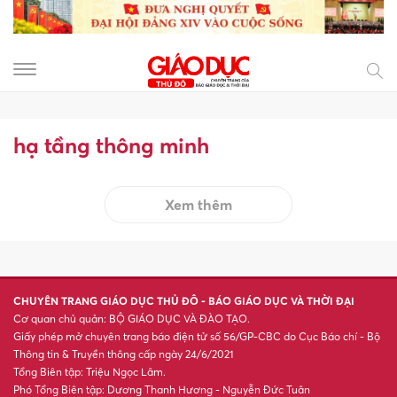
hạ tầng thông minh
Xem thêm
CHUYÊN TRANG GIÁO DỤC THỦ ĐÔ - BÁO GIÁO DỤC VÀ THỜI ĐẠI
Cơ quan chủ quản: BỘ GIÁO DỤC VÀ ĐÀO TẠO.
Giấy phép mở chuyên trang báo điện tử số 56/GP-CBC do Cục Báo chí - Bộ
Thông tin & Truyền thông cấp ngày 24/6/2021
Tổng Biên tập: Triệu Ngọc Lâm.
Phó Tổng Biên tập: Dương Thanh Hương - Nguyễn Đức Tuân