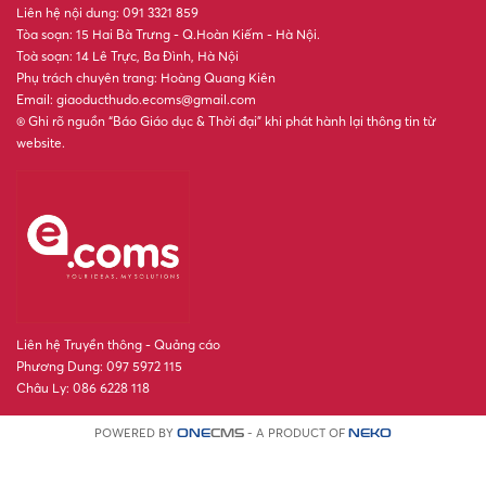
Liên hệ nội dung: 091 3321 859
Tòa soạn: 15 Hai Bà Trưng - Q.Hoàn Kiếm - Hà Nội.
Toà soạn: 14 Lê Trực, Ba Đình, Hà Nội
Phụ trách chuyên trang: Hoàng Quang Kiên
Email: giaoducthudo.ecoms@gmail.com
® Ghi rõ nguồn “Báo Giáo dục & Thời đại” khi phát hành lại thông tin từ
website.
Liên hệ Truyền thông - Quảng cáo
Phương Dung: 097 5972 115
Châu Ly: 086 6228 118
POWERED BY
- A PRODUCT OF
ONE
CMS
NEKO