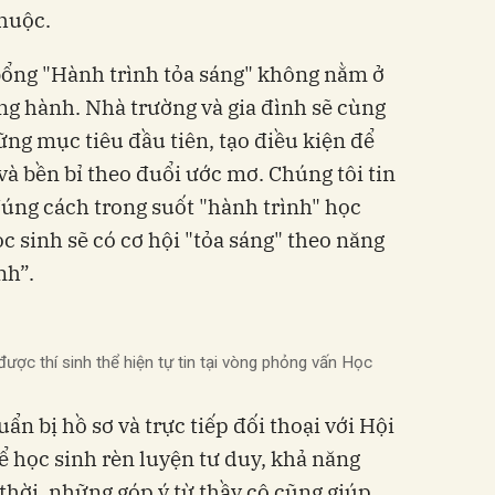
huộc.
bổng "Hành trình tỏa sáng" không nằm ở
ồng hành. Nhà trường và gia đình sẽ cùng
ững mục tiêu đầu tiên, tạo điều kiện để
à bền bỉ theo đuổi ước mơ. Chúng tôi tin
úng cách trong suốt "hành trình" học
c sinh sẽ có cơ hội "tỏa sáng" theo năng
nh”.
ược thí sinh thể hiện tự tin tại vòng phỏng vấn Học
ẩn bị hồ sơ và trực tiếp đối thoại với Hội
ể học sinh rèn luyện tư duy, khả năng
g thời, những góp ý từ thầy cô cũng giúp