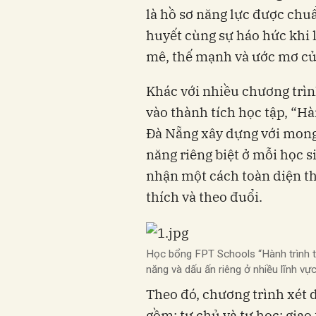
là hồ sơ năng lực được chu
huyết cùng sự háo hức khi 
mê, thế mạnh và ước mơ củ
Khác với nhiều chương trìn
vào thành tích học tập, “H
Đà Nẵng xây dựng với mon
năng riêng biệt ở mỗi học s
nhận một cách toàn diện t
thích và theo đuổi.
Học bổng FPT Schools “Hành trình tỏ
năng và dấu ấn riêng ở nhiều lĩnh vực
Theo đó, chương trình xét 
gồm: tự chủ và tự học; giao 