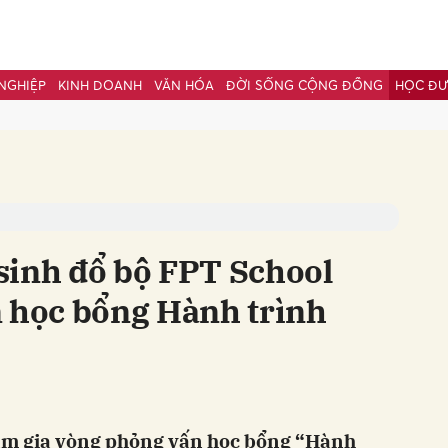
NGHIỆP
KINH DOANH
VĂN HÓA
ĐỜI SỐNG CỘNG ĐỒNG
HỌC Đ
bình luận
sinh đổ bộ FPT School
n học bổng Hành trình
Hủy
G
am gia vòng phỏng vấn học bổng “Hành