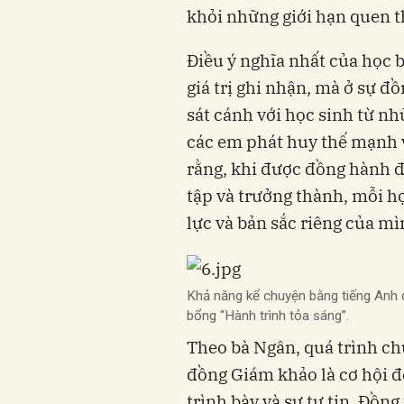
khỏi những giới hạn quen t
Điều ý nghĩa nhất của học 
giá trị ghi nhận, mà ở sự đ
sát cánh với học sinh từ nh
các em phát huy thế mạnh v
rằng, khi được đồng hành đ
tập và trưởng thành, mỗi họ
lực và bản sắc riêng của mì
Khả năng kể chuyện bằng tiếng Anh đ
bổng “Hành trình tỏa sáng”.
Theo bà Ngân, quá trình chu
đồng Giám khảo là cơ hội đ
trình bày và sự tự tin. Đồn