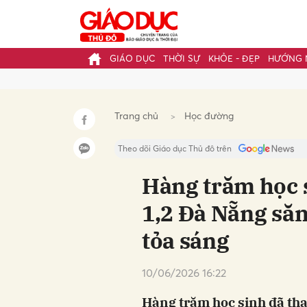
GIÁO DỤC
THỜI SỰ
KHỎE - ĐẸP
HƯỚNG 
Gửi 
Trang chủ
Học đường
Theo dõi Giáo dục Thủ đô trên
Hàng trăm học 
1,2 Đà Nẵng să
tỏa sáng
10/06/2026 16:22
Hàng trăm học sinh đã th