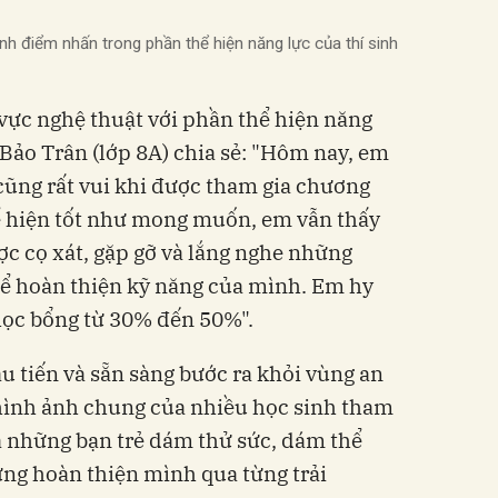
h điểm nhấn trong phần thể hiện năng lực của thí sinh
vực nghệ thuật với phần thể hiện năng
Bảo Trân (lớp 8A) chia sẻ: "Hôm nay, em
cũng rất vui khi được tham gia chương
ể hiện tốt như mong muốn, em vẫn thấy
ược cọ xát, gặp gỡ và lắng nghe những
 để hoàn thiện kỹ năng của mình. Em hy
học bổng từ 30% đến 50%".
u tiến và sẵn sàng bước ra khỏi vùng an
 hình ảnh chung của nhiều học sinh tham
à những bạn trẻ dám thử sức, dám thể
ng hoàn thiện mình qua từng trải