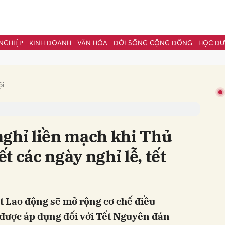
NGHIỆP
KINH DOANH
VĂN HÓA
ĐỜI SỐNG CỘNG ĐỒNG
HỌC Đ
bình luận
ội
nghỉ liền mạch khi Thủ
 các ngày nghỉ lễ, tết
Hủy
G
ật Lao động sẽ mở rộng cơ chế điều
được áp dụng đối với Tết Nguyên đán