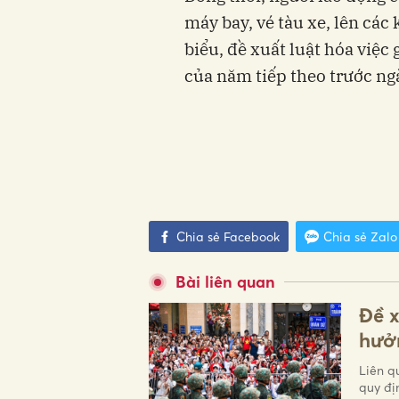
máy bay, vé tàu xe, lên các
biểu, đề xuất luật hóa việc
của năm tiếp theo trước ngà
Chia sẻ Facebook
Chia sẻ Zalo
Bài liên quan
Đề x
hưởn
Liên q
quy đị