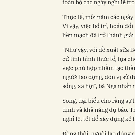
toàn bộ các ngày nghỉ lễ tr
Thực tế, mỗi năm các ngày 
Vì vậy, việc bố trí, hoán đổ
liền mạch đã trở thành giả
"Như vậy, với đề xuất sửa B
cứ tình hình thực tế, lựa 
việc phù hợp nhằm tạo thàn
người lao động, đơn vị sử d
sống, xã hội", bà Nga nhấn
Song, đại biểu cho rằng sự 
định và khả năng dự báo. T
nghỉ lễ, tết để xây dựng kế
Đồng thời, người lao động c