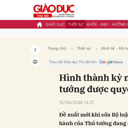
GIÁO DỤC
THỜI SỰ
KHỎE - ĐẸP
HƯỚNG 
Gửi 
Trang chủ
Thời sự
Kinh tế - Xã h
Theo dõi Giáo dục Thủ đô trên
Hình thành kỳ 
tướng được quyết
13/06/2026 13:27
Đề xuất mới khi sửa Bộ lu
hành của Thủ tướng đang 