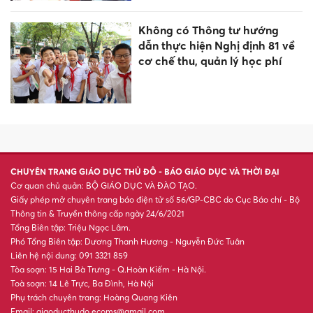
Không có Thông tư hướng
dẫn thực hiện Nghị định 81 về
cơ chế thu, quản lý học phí
CHUYÊN TRANG GIÁO DỤC THỦ ĐÔ - BÁO GIÁO DỤC VÀ THỜI ĐẠI
Cơ quan chủ quản: BỘ GIÁO DỤC VÀ ĐÀO TẠO.
Giấy phép mở chuyên trang báo điện tử số 56/GP-CBC do Cục Báo chí - Bộ
Thông tin & Truyền thông cấp ngày 24/6/2021
Tổng Biên tập: Triệu Ngọc Lâm.
Phó Tổng Biên tập: Dương Thanh Hương - Nguyễn Đức Tuân
Liên hệ nội dung: 091 3321 859
Tòa soạn: 15 Hai Bà Trưng - Q.Hoàn Kiếm - Hà Nội.
Toà soạn: 14 Lê Trực, Ba Đình, Hà Nội
Phụ trách chuyên trang: Hoàng Quang Kiên
Email: giaoducthudo.ecoms@gmail.com