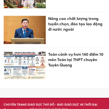
Giảm đầu mối quản lý, không
giảm điểm học sau sắp xếp
trường
Phát hiện di vật mang thông
tin liệt sĩ tại Nghĩa trang Liệt sĩ
Tri Tôn
Sắp xếp mạng lưới trường học
công lập ở Lâm Đồng với quy
mô lớn