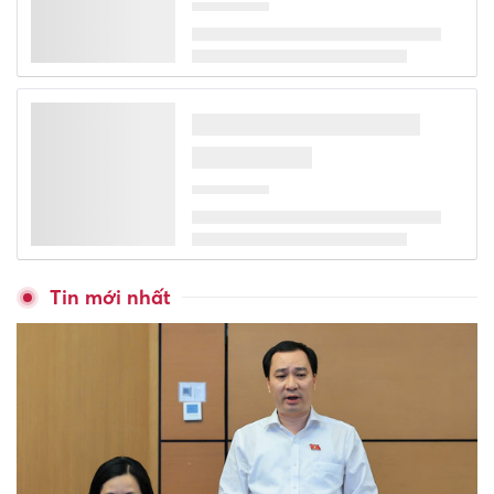
285 cơ sở mầm non ở TPHCM
có nguy cơ phải đóng cửa
Vụ lãnh đạo xã chưa tốt
nghiệp cấp 2 đã học lớp 10:
Bất thường trong học bạ
Học sinh Trường Phổ thông
Phùng Hưng và hành trình
mùa hè trải nghiệm bổ ích