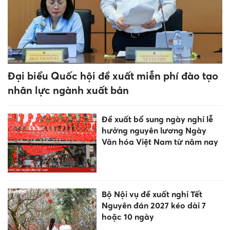
12 tháng sinh hãy ngừng ngay
những điều này cuối năm 2026
Bật mí: Top 3 tháng sinh là
"chiến thần dậy sớm", luôn
làm chủ cuộc đời
Một hiệu trưởng ở Nghệ An bị
khởi tố vì liên quan đường dây
cá độ bóng đá