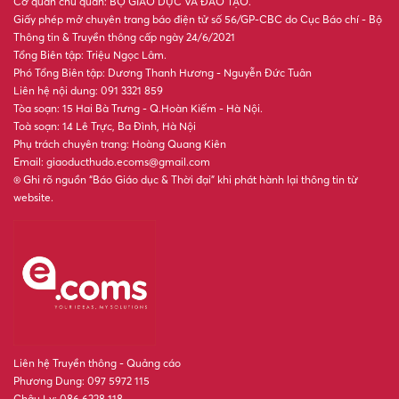
Đề xuất bổ sung ngày nghỉ lễ
hưởng nguyên lương Ngày
Văn hóa Việt Nam từ năm nay
Bộ Nội vụ đề xuất nghỉ Tết
Nguyên đán 2027 kéo dài 7
hoặc 10 ngày
Hà Tĩnh giảm 556 hiệu trưởng,
hiệu phó sau sắp xếp trường
học