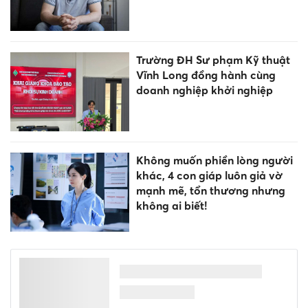
Trường ĐH Sư phạm Kỹ thuật
Vĩnh Long đồng hành cùng
doanh nghiệp khởi nghiệp
Không muốn phiền lòng người
khác, 4 con giáp luôn giả vờ
mạnh mẽ, tổn thương nhưng
không ai biết!
Từ Gala '1 Đêm – Ngàn Ước
Mơ' đến ngôi trường bừng
sáng giữa núi rừng Quảng
Ngãi