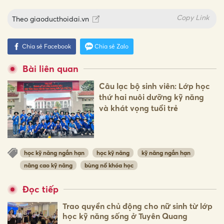
Copy Link
Theo
giaoducthoidai.vn
Chia sẻ Facebook
Chia sẻ Zalo
Bài liên quan
Câu lạc bộ sinh viên: Lớp học
thứ hai nuôi dưỡng kỹ năng
và khát vọng tuổi trẻ
học kỹ năng ngắn hạn
học kỹ năng
kỹ năng ngắn hạn
nâng cao kỹ năng
bùng nổ khóa học
Đọc tiếp
Trao quyền chủ động cho nữ sinh từ lớp
học kỹ năng sống ở Tuyên Quang