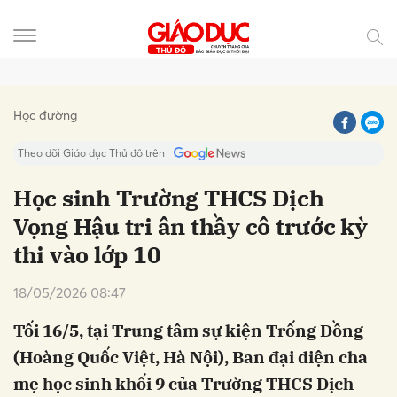
Gửi bình luận
Học đường
Theo dõi Giáo dục Thủ đô trên
Học sinh Trường THCS Dịch
Vọng Hậu tri ân thầy cô trước kỳ
thi vào lớp 10
18/05/2026 08:47
Tối 16/5, tại Trung tâm sự kiện Trống Đồng
Hủy
Gửi
(Hoàng Quốc Việt, Hà Nội), Ban đại diện cha
mẹ học sinh khối 9 của Trường THCS Dịch