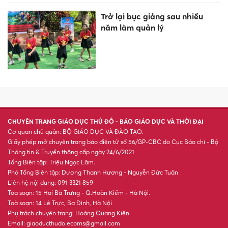
Trở lại bục giảng sau nhiều
năm làm quản lý
CHUYÊN TRANG GIÁO DỤC THỦ ĐÔ - BÁO GIÁO DỤC VÀ THỜI ĐẠI
Cơ quan chủ quản: BỘ GIÁO DỤC VÀ ĐÀO TẠO.
Giấy phép mở chuyên trang báo điện tử số 56/GP-CBC do Cục Báo chí - Bộ
Thông tin & Truyền thông cấp ngày 24/6/2021
Tổng Biên tập: Triệu Ngọc Lâm.
Phó Tổng Biên tập: Dương Thanh Hương - Nguyễn Đức Tuân
Liên hệ nội dung: 091 3321 859
Tòa soạn: 15 Hai Bà Trưng - Q.Hoàn Kiếm - Hà Nội.
Toà soạn: 14 Lê Trực, Ba Đình, Hà Nội
Phụ trách chuyên trang: Hoàng Quang Kiên
Email: giaoducthudo.ecoms@gmail.com