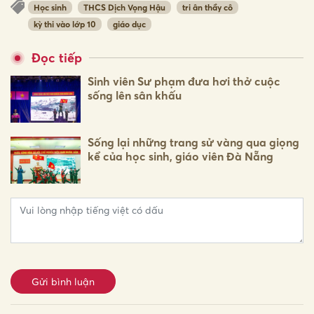
Học sinh
THCS Dịch Vọng Hậu
tri ân thầy cô
kỳ thi vào lớp 10
giáo dục
Đọc tiếp
Sinh viên Sư phạm đưa hơi thở cuộc
sống lên sân khấu
Sống lại những trang sử vàng qua giọng
kể của học sinh, giáo viên Đà Nẵng
Gửi bình luận