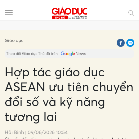
Gửi bình luận
Giáo dục
Theo dõi Giáo dục Thủ đô trên
Hợp tác giáo dục
ASEAN ưu tiên chuyển
đổi số và kỹ năng
tương lai
Hủy
Gửi
Hải Bình
09/06/2026 10:54