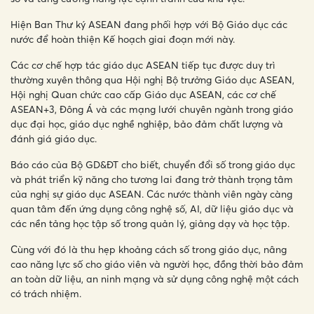
Hiện Ban Thư ký ASEAN đang phối hợp với Bộ Giáo dục các
nước để hoàn thiện Kế hoạch giai đoạn mới này.
Các cơ chế hợp tác giáo dục ASEAN tiếp tục được duy trì
thường xuyên thông qua Hội nghị Bộ trưởng Giáo dục ASEAN,
Hội nghị Quan chức cao cấp Giáo dục ASEAN, các cơ chế
ASEAN+3, Đông Á và các mạng lưới chuyên ngành trong giáo
dục đại học, giáo dục nghề nghiệp, bảo đảm chất lượng và
đánh giá giáo dục.
Báo cáo của Bộ GD&ĐT cho biết, chuyển đổi số trong giáo dục
và phát triển kỹ năng cho tương lai đang trở thành trọng tâm
của nghị sự giáo dục ASEAN. Các nước thành viên ngày càng
quan tâm đến ứng dụng công nghệ số, AI, dữ liệu giáo dục và
các nền tảng học tập số trong quản lý, giảng dạy và học tập.
Cùng với đó là thu hẹp khoảng cách số trong giáo dục, nâng
cao năng lực số cho giáo viên và người học, đồng thời bảo đảm
an toàn dữ liệu, an ninh mạng và sử dụng công nghệ một cách
có trách nhiệm.