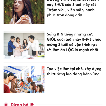
này 8-9/8 của 3 tuổi này rất
''trộm vía'', viên mãn, hạnh
phúc trọn đong đầy
Sống KÍN tiếng nhưng cực
GIỎI, cuối tuần này 8-9/8 chúc
mừng 3 tuổi có vận trình rực
rỡ, làm ăn LỘC lá mạnh nhất!
Tạo việc làm tại chỗ, xây dựng
thị trường lao động bền vững
Đừng bỏ lỡ