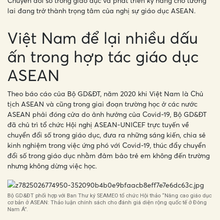
Chuyển đổi số trong giáo dục và phát triển kỹ năng cho tương
lai đang trở thành trọng tâm của nghị sự giáo dục ASEAN.
Việt Nam để lại nhiều dấu
ấn trong hợp tác giáo dục
ASEAN
Theo báo cáo của Bộ GD&ĐT, năm 2020 khi Việt Nam là Chủ
tịch ASEAN và cũng trong giai đoạn trường học ở các nước
ASEAN phải đóng cửa do ảnh hưởng của Covid-19, Bộ GD&ĐT
đã chủ trì tổ chức Hội nghị ASEAN-UNICEF trực tuyến về
chuyển đổi số trong giáo dục, đưa ra những sáng kiến, chia sẻ
kinh nghiệm trong việc ứng phó với Covid-19, thúc đẩy chuyển
đổi số trong giáo dục nhằm đảm bảo trẻ em không đến trường
nhưng không dừng việc học.
Bộ GD&ĐT phối hợp với Ban Thư ký SEAMEO tổ chức Hội thảo “Nâng cao giáo dục
cơ bản ở ASEAN: Thảo luận chính sách cho đánh giá diện rộng quốc tế ở Đông
Nam Á”.