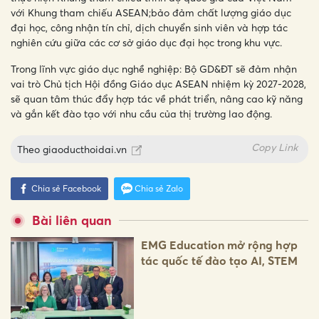
với Khung tham chiếu ASEAN;
bảo đảm chất lượng giáo dục
đại học, công nhận tín chỉ, dịch chuyển sinh viên và hợp tác
nghiên cứu giữa các cơ sở giáo dục đại học trong khu vực.
Trong lĩnh vực giáo dục nghề nghiệp: Bộ GD&ĐT sẽ đảm nhận
vai trò Chủ tịch Hội đồng Giáo dục ASEAN nhiệm kỳ 2027-2028,
sẽ quan tâm thúc đẩy hợp tác về phát triển, nâng cao kỹ năng
và gắn kết đào tạo với nhu cầu của thị trường lao động.
Copy Link
Theo
giaoducthoidai.vn
Chia sẻ Facebook
Chia sẻ Zalo
Bài liên quan
EMG Education mở rộng hợp
tác quốc tế đào tạo AI, STEM