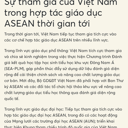
Sự tham gia của Việt Nam
trong hợp tác giáo dục
ASEAN thời gian tới
Trong thời gian tới, Việt Nam tiếp tục tham gia tích cực vào
các cơ chế hợp tác giáo dục ASEAN trên nhiều lĩnh vực.
Trong lĩnh vực giáo dục phổ thông: Việt Nam tích cực tham gia
và chia sẻ kinh nghiệm trong việc thực hiện Chương trình Đánh
giá kết quả học tập học sinh tiểu học khu vực Đông Nam Á
(SEA-PLM), góp phần thúc đẩy sử dụng dữ liệu đánh giá diện
rộng để cải thiện chính sách và nâng cao chất lượng giáo dục
cơ bản. Mới đây, Bộ GD&ĐT Việt Nam đã phối hợp với Ban Thư
ký ASEAN và các đối tác tổ chức hội thảo khu vực về nâng cao
chất lượng giáo dục tiểu học thông qua đánh giá diện rộng
quốc tế.
Trong lĩnh vực giáo dục đại học: Tiếp tục tham gia tích cực vào
hợp tác giáo dục đại học ASEAN, trong đó có các hoạt động
của Mạng lưới các trường đại học ASEAN (AUN); triển khai
thực hiện Khung tham chiếu trình độ quốc gia của Việt Nam