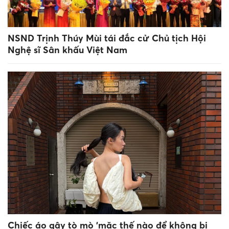
NSND Trịnh Thúy Mùi tái đắc cử Chủ tịch Hội
Nghệ sĩ Sân khấu Việt Nam
Chiếc áo gây tò mò 'mặc thế nào để không bị