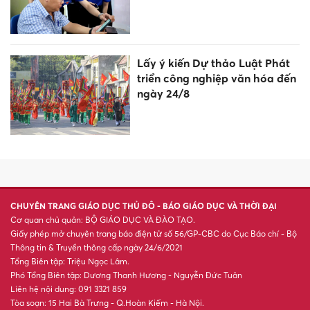
Lấy ý kiến Dự thảo Luật Phát
triển công nghiệp văn hóa đến
ngày 24/8
CHUYÊN TRANG GIÁO DỤC THỦ ĐÔ - BÁO GIÁO DỤC VÀ THỜI ĐẠI
Cơ quan chủ quản: BỘ GIÁO DỤC VÀ ĐÀO TẠO.
Giấy phép mở chuyên trang báo điện tử số 56/GP-CBC do Cục Báo chí - Bộ
Thông tin & Truyền thông cấp ngày 24/6/2021
Tổng Biên tập: Triệu Ngọc Lâm.
Phó Tổng Biên tập: Dương Thanh Hương - Nguyễn Đức Tuân
Liên hệ nội dung: 091 3321 859
Tòa soạn: 15 Hai Bà Trưng - Q.Hoàn Kiếm - Hà Nội.