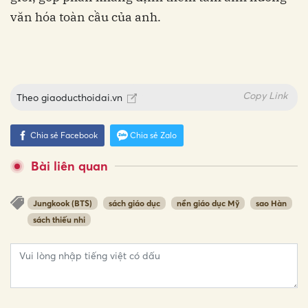
văn hóa toàn cầu của anh.
Copy Link
Theo
giaoducthoidai.vn
Chia sẻ Facebook
Chia sẻ Zalo
Bài liên quan
Jungkook (BTS)
sách giáo dục
nền giáo dục Mỹ
sao Hàn
sách thiếu nhi