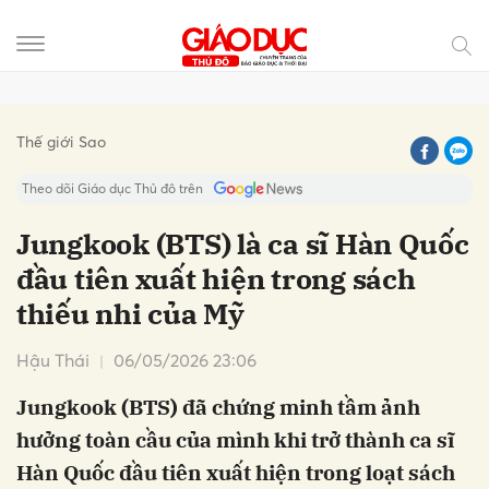
Gửi bình luận
Thế giới Sao
Theo dõi Giáo dục Thủ đô trên
Jungkook (BTS) là ca sĩ Hàn Quốc
đầu tiên xuất hiện trong sách
thiếu nhi của Mỹ
Hậu Thái
06/05/2026 23:06
Jungkook (BTS) đã chứng minh tầm ảnh
Hủy
Gửi
hưởng toàn cầu của mình khi trở thành ca sĩ
Hàn Quốc đầu tiên xuất hiện trong loạt sách