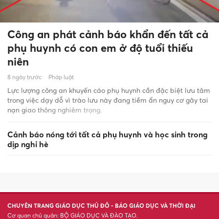
Công an phát cảnh báo khẩn đến tất cả
phụ huynh có con em ở độ tuổi thiếu
niên
8 ngày trước
Pháp luật
Lực lượng công an khuyến cáo phụ huynh cần đặc biệt lưu tâm
trong việc dạy dỗ vì trào lưu này đang tiềm ẩn nguy cơ gây tai
nạn giao thông nghiêm trọng.
Cảnh báo nóng tới tất cả phụ huynh và học sinh trong
dịp nghỉ hè
CHUYÊN TRANG GIÁO DỤC THỦ ĐÔ - BÁO GIÁO DỤC VÀ THỜI ĐẠI
Cơ quan chủ quản: BỘ GIÁO DỤC VÀ ĐÀO TẠO.