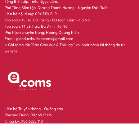
Tổng Biên tập: Triệu Ngọc Lâm.
Phó Tổng Biên tập: Dương Thanh Hương - Nguyễn Đức Tuân
Liên hệ nội dung: 091 3321 859
Tòa soạn: 15 Hai Bà Trưng - Q.Hoàn Kiếm - Hà Nội.
Toà soạn: 14 Lê Trực, Ba Đình, Hà Nội
Phụ trách chuyên trang: Hoàng Quang Kiên
Email: giaoducthudo.ecoms@gmail.com
® Ghi rõ nguồn “Báo Giáo dục & Thời đại” khi phát hành lại thông tin từ
website.
Liên hệ Truyền thông - Quảng cáo
Phương Dung: 097 5972 115
Châu Ly: 086 6228 118
POWERED BY
- A PRODUCT OF
ONE
CMS
NEKO