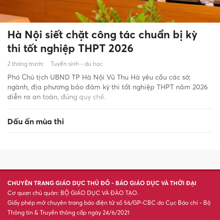
Hà Nội siết chặt công tác chuẩn bị kỳ
thi tốt nghiệp THPT 2026
2 tháng trước
Tuyển sinh - du học
Phó Chủ tịch UBND TP Hà Nội Vũ Thu Hà yêu cầu các sở,
ngành, địa phương bảo đảm kỳ thi tốt nghiệp THPT năm 2026
diễn ra an toàn, đúng quy chế.
Dấu ấn mùa thi
CHUYÊN TRANG GIÁO DỤC THỦ ĐÔ - BÁO GIÁO DỤC VÀ THỜI ĐẠI
Cơ quan chủ quản: BỘ GIÁO DỤC VÀ ĐÀO TẠO.
Giấy phép mở chuyên trang báo điện tử số 56/GP-CBC do Cục Báo chí - Bộ
Thông tin & Truyền thông cấp ngày 24/6/2021