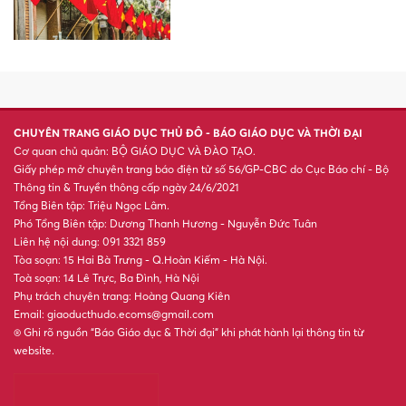
CHUYÊN TRANG GIÁO DỤC THỦ ĐÔ - BÁO GIÁO DỤC VÀ THỜI ĐẠI
Cơ quan chủ quản: BỘ GIÁO DỤC VÀ ĐÀO TẠO.
Giấy phép mở chuyên trang báo điện tử số 56/GP-CBC do Cục Báo chí - Bộ
Thông tin & Truyền thông cấp ngày 24/6/2021
Tổng Biên tập: Triệu Ngọc Lâm.
Phó Tổng Biên tập: Dương Thanh Hương - Nguyễn Đức Tuân
Liên hệ nội dung: 091 3321 859
Tòa soạn: 15 Hai Bà Trưng - Q.Hoàn Kiếm - Hà Nội.
Toà soạn: 14 Lê Trực, Ba Đình, Hà Nội
Phụ trách chuyên trang: Hoàng Quang Kiên
Email: giaoducthudo.ecoms@gmail.com
® Ghi rõ nguồn “Báo Giáo dục & Thời đại” khi phát hành lại thông tin từ
website.