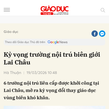
Gửi bình luận
Giáo dục
Theo dõi Giáo dục Thủ đô trên
Kỳ vọng trường nội trú biên giới
Lai Châu
Hà Thuận
19/03/2026 10:48
6 trường nội trú liên cấp được khởi công tại
Lai Châu, mở ra kỳ vọng đổi thay giáo dục
Hủy
Gửi
vùng biên khó khăn.