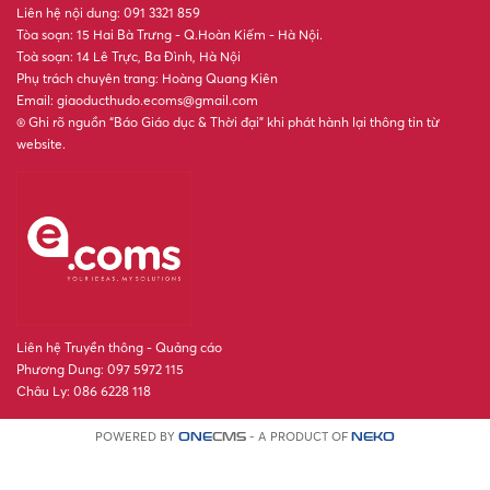
Liên hệ nội dung: 091 3321 859
Tòa soạn: 15 Hai Bà Trưng - Q.Hoàn Kiếm - Hà Nội.
Toà soạn: 14 Lê Trực, Ba Đình, Hà Nội
Phụ trách chuyên trang: Hoàng Quang Kiên
Email: giaoducthudo.ecoms@gmail.com
® Ghi rõ nguồn “Báo Giáo dục & Thời đại” khi phát hành lại thông tin từ
website.
Liên hệ Truyền thông - Quảng cáo
Phương Dung: 097 5972 115
Châu Ly: 086 6228 118
POWERED BY
- A PRODUCT OF
ONE
CMS
NEKO