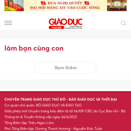
làm bạn cùng con
Xem thêm
CHUYÊN TRANG GIÁO DỤC THỦ ĐÔ - BÁO GIÁO DỤC VÀ THỜI ĐẠI
Cơ quan chủ quản: BỘ GIÁO DỤC VÀ ĐÀO TẠO.
Giấy phép mở chuyên trang báo điện tử số 56/GP-CBC do Cục Báo chí - Bộ
Thông tin & Truyền thông cấp ngày 24/6/2021
Tổng Biên tập: Triệu Ngọc Lâm.
Phó Tổng Biên tập: Dương Thanh Hương - Nguyễn Đức Tuân