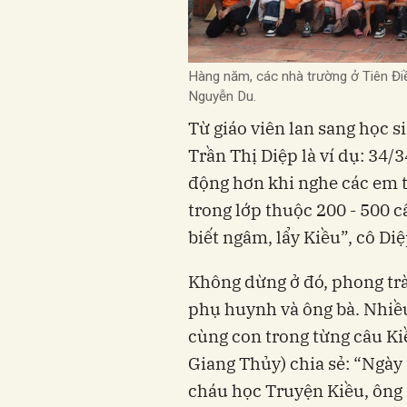
Hàng năm, các nhà trường ở Tiên Điề
Nguyễn Du.
Từ giáo viên lan sang học s
Trần Thị Diệp là ví dụ: 34/
động hơn khi nghe các em 
trong lớp thuộc 200 - 500 c
biết ngâm, lẩy Kiều”, cô Di
Không dừng ở đó, phong trà
phụ huynh và ông bà. Nhiều
cùng con trong từng câu Ki
Giang Thủy) chia sẻ: “Ngày
cháu học Truyện Kiều, ông đ