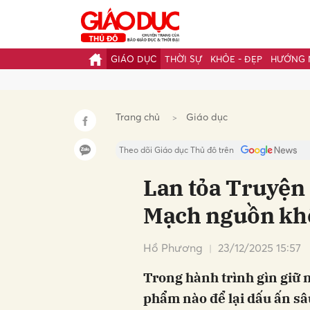
GIÁO DỤC
THỜI SỰ
KHỎE - ĐẸP
HƯỚNG 
Gửi 
Trang chủ
Giáo dục
Theo dõi Giáo dục Thủ đô trên
Lan tỏa Truyện
Mạch nguồn khô
Hồ Phương
23/12/2025 15:57
Trong hành trình gìn giữ nh
phẩm nào để lại dấu ấn s