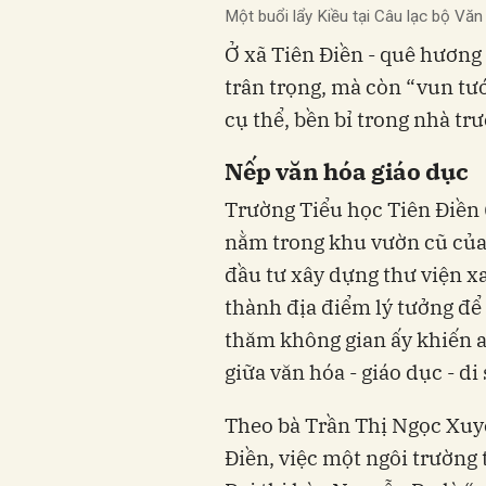
Một buổi lẩy Kiều tại Câu lạc bộ V
Ở xã Tiên Điền - quê hương 
trân trọng, mà còn “vun tư
cụ thể, bền bỉ trong nhà tr
Nếp văn hóa giáo dục
Trường Tiểu học Tiên Điền 
nằm trong khu vườn cũ của
đầu tư xây dựng thư viện x
thành địa điểm lý tưởng để 
thăm không gian ấy khiến a
giữa văn hóa - giáo dục - di 
Theo bà Trần Thị Ngọc Xuy
Điền, việc một ngôi trường