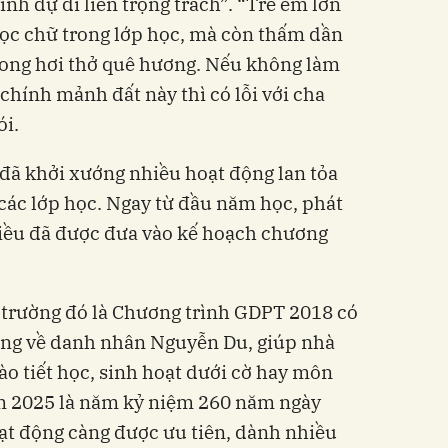
inh dự đi liền trọng trách”. “Trẻ em lớn
học chữ trong lớp học, mà còn thấm dần
rong hơi thở quê hương. Nếu không làm
n chính mảnh đất này thì có lỗi với cha
ói.
 đã khởi xướng nhiều hoạt động lan tỏa
các lớp học. Ngay từ đầu năm học, phát
Kiều đã được đưa vào kế hoạch chương
 trường đó là Chương trình GDPT 2018 có
ơng về danh nhân Nguyễn Du, giúp nhà
ào tiết học, sinh hoạt dưới cờ hay môn
năm 2025 là năm kỷ niệm 260 năm ngày
oạt động càng được ưu tiên, dành nhiều