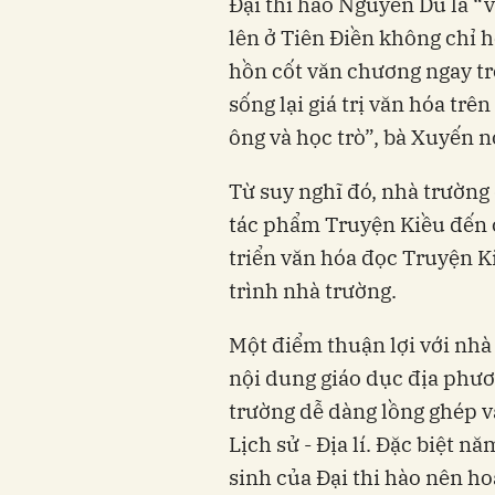
Đại thi hào Nguyễn Du là “v
lên ở Tiên Điền không chỉ 
hồn cốt văn chương ngay t
sống lại giá trị văn hóa trê
ông và học trò”, bà Xuyến n
Từ suy nghĩ đó, nhà trường
tác phẩm Truyện Kiều đến 
triển văn hóa đọc Truyện 
trình nhà trường.
Một điểm thuận lợi với nhà
nội dung giáo dục địa phư
trường dễ dàng lồng ghép v
Lịch sử - Địa lí. Đặc biệt 
sinh của Đại thi hào nên h