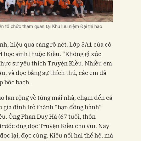
n tổ chức tham quan tại Khu lưu niệm Đại thi hào
inh, hiệu quả càng rõ nét. Lớp 5A1 của cô
34 học sinh thuộc Kiều. “Không gì xúc
thực sự yêu thích Truyện Kiều. Nhiều em
âu, và đọc bằng sự thích thú, các em đã
ệp bộc bạch.
o lan rộng về từng mái nhà, chạm đến cả
 gia đình trở thành “bạn đồng hành”
ều. Ông Phan Duy Hà (67 tuổi, thôn
 trước ông đọc Truyện Kiều cho vui. Nay
ọc lại, đọc cùng. Kiều nối hai thế hệ, mà