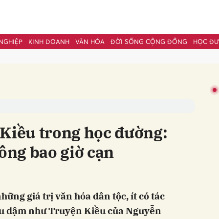
NGHIỆP
KINH DOANH
VĂN HÓA
ĐỜI SỐNG CỘNG ĐỒNG
HỌC Đ
bình luận
 Kiều trong học đường:
ng bao giờ cạn
Hủy
G
ững giá trị văn hóa dân tộc, ít có tác
âu đậm như Truyện Kiều của Nguyễn