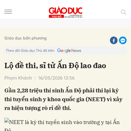
Gửi bình luận
Giáo dục bốn phương
Theo dõi Giáo dục Thủ đô trên
Lộ đề thi, sĩ tử Ấn Độ lao đao
Phạm Khánh
16/05/2026 13:56
Gần 2,28 triệu thí sinh Ấn Độ phải thi lại kỳ
thi tuyển sinh y khoa quốc gia (NEET) vì xảy
ra hiện tượng rò rỉ đề thi.
Hủy
Gửi