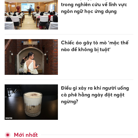
trong nghiên cứu về lĩnh vực
ngôn ngữ học ứng dụng
Chiếc áo gây tò mò 'mặc thế
nào để không bị tuột'
Điều gì xảy ra khi người uống
cà phê hằng ngày đột ngột
ngừng?
Mới nhất