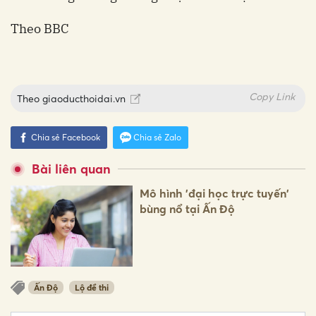
Theo BBC
Copy Link
Theo
giaoducthoidai.vn
Chia sẻ Facebook
Chia sẻ Zalo
Bài liên quan
Mô hình 'đại học trực tuyến'
bùng nổ tại Ấn Độ
Ấn Độ
Lộ đề thi