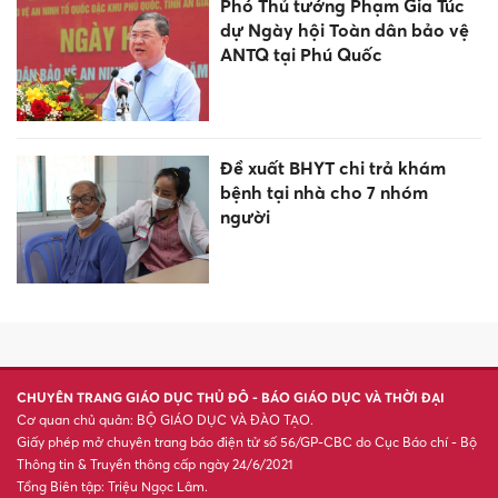
Phó Thủ tướng Phạm Gia Túc
dự Ngày hội Toàn dân bảo vệ
ANTQ tại Phú Quốc
Đề xuất BHYT chi trả khám
bệnh tại nhà cho 7 nhóm
người
CHUYÊN TRANG GIÁO DỤC THỦ ĐÔ - BÁO GIÁO DỤC VÀ THỜI ĐẠI
Cơ quan chủ quản: BỘ GIÁO DỤC VÀ ĐÀO TẠO.
Giấy phép mở chuyên trang báo điện tử số 56/GP-CBC do Cục Báo chí - Bộ
Thông tin & Truyền thông cấp ngày 24/6/2021
Tổng Biên tập: Triệu Ngọc Lâm.