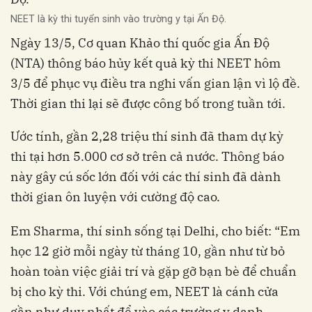
NEET là kỳ thi tuyển sinh vào trường y tại Ấn Độ.
Ngày 13/5, Cơ quan Khảo thí quốc gia Ấn Độ
(NTA) thông báo hủy kết quả kỳ thi NEET hôm
3/5 để phục vụ điều tra nghi vấn gian lận vì lộ đề.
Thời gian thi lại sẽ được công bố trong tuần tới.
Ước tính, gần 2,28 triệu thí sinh đã tham dự kỳ
thi tại hơn 5.000 cơ sở trên cả nước. Thông báo
này gây cú sốc lớn đối với các thí sinh đã dành
thời gian ôn luyện với cường độ cao.
Em Sharma, thí sinh sống tại Delhi, cho biết: “Em
học 12 giờ mỗi ngày từ tháng 10, gần như từ bỏ
hoàn toàn việc giải trí và gặp gỡ bạn bè để chuẩn
bị cho kỳ thi. Với chúng em, NEET là cánh cửa
gần như duy nhất để vào các trường y danh