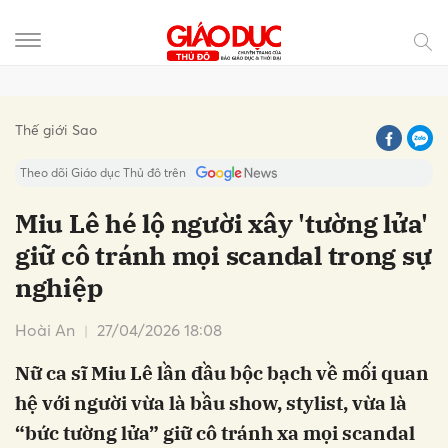
Gửi bình luận
Thế giới Sao
Theo dõi Giáo dục Thủ đô trên
Miu Lê hé lộ người xây 'tường lửa'
giữ cô tránh mọi scandal trong sự
nghiệp
Hoài An
27/04/2026 18:08
Nữ ca sĩ Miu Lê lần đầu bộc bạch về mối quan
Hủy
Gửi
hệ với người vừa là bầu show, stylist, vừa là
“bức tường lửa” giữ cô tránh xa mọi scandal