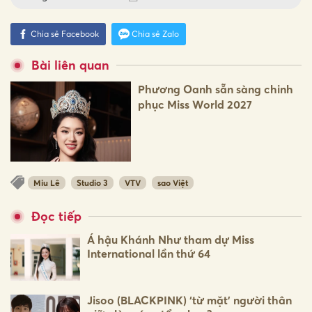
Chia sẻ Facebook
Chia sẻ Zalo
Bài liên quan
Phương Oanh sẵn sàng chinh
phục Miss World 2027
Miu Lê
Studio 3
VTV
sao Việt
Đọc tiếp
Á hậu Khánh Như tham dự Miss
International lần thứ 64
Jisoo (BLACKPINK) ‘từ mặt’ người thân