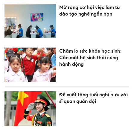
Trường Đại học CMC công bố
điểm chuẩn năm 2026
Điểm chuẩn trúng tuyển vào
Trường Đại học Việt Nhật
thấp nhất là 20
CẬP NHẬT ĐIỂM CHUẨN ĐẠI
HỌC 2026: Nhiều trường bắt
đầu công bố điểm chuẩn
Trường ĐH Bách khoa TPHCM