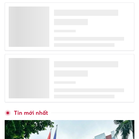
Học viện Nông nghiệp Việt
Nam lấy điểm chuẩn cao nhất
24,41
Học viện Phụ nữ Việt Nam
công bố điểm trúng tuyển đại
học chính quy năm 2026
Kết thúc lọc ảo, nhiều đại học,
cao đẳng công bố điểm chuẩn
trúng tuyển 2026