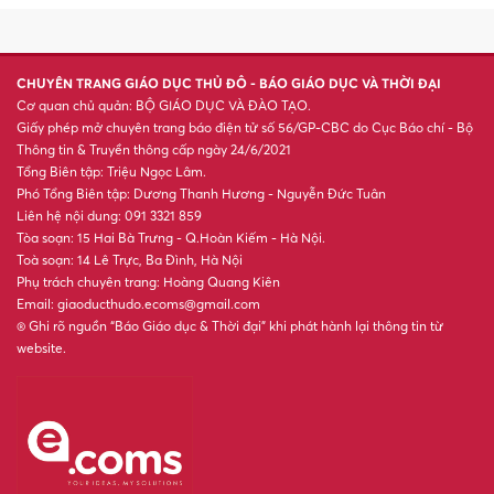
công bố điểm chuẩn, cao nhất
ở ngành Kỹ thuật Bán dẫn
Trường Đại học Đại Nam công
bố điểm chuẩn hệ đại học
chính quy năm 2026
Vận dụng kỹ thuật đánh giá
SEA-PLM nâng cao chất lượng
dạy học ở vùng khó khăn
Khởi tố bác sĩ, y sĩ, nhân viên