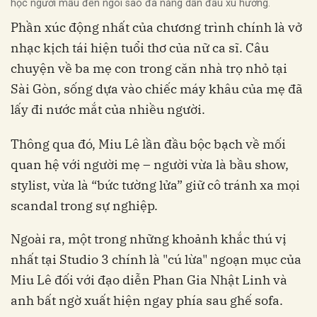
học người mẫu đến ngôi sao đa năng dẫn đầu xu hướng.
Phần xúc động nhất của chương trình chính là vở
nhạc kịch tái hiện tuổi thơ của nữ ca sĩ. Câu
chuyện về ba mẹ con trong căn nhà trọ nhỏ tại
Sài Gòn, sống dựa vào chiếc máy khâu của mẹ đã
lấy đi nước mắt của nhiều người.
Thông qua đó, Miu Lê lần đầu bộc bạch về mối
quan hệ với người mẹ – người vừa là bầu show,
stylist, vừa là “bức tường lửa” giữ cô tránh xa mọi
scandal trong sự nghiệp.
Ngoài ra, một trong những khoảnh khắc thú vị
nhất tại Studio 3 chính là "cú lừa" ngoạn mục của
Miu Lê đối với đạo diễn Phan Gia Nhật Linh và
anh bất ngờ xuất hiện ngay phía sau ghế sofa.