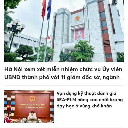
Điểm chuẩn Đại học Xây dựng
Hà Nội tăng, cao nhất 28 điểm
Giáo dục trước thềm năm học
mới: Tái cấu trúc mạng lưới,
đổi mới tư duy quản trị
Đắk Lắk đào tạo nhân lực từ
yêu cầu thực tiễn