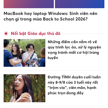
MacBook hay laptop Windows: Sinh viên nên
chọn gì trong mùa Back to School 2026?
Nổi bật Giáo dục thủ đô
Những điểm cần nắm rõ về
quy trình lọc ảo, xử lý nguyện
vọng tránh mất cơ hội trúng
tuyển
Đường TÌNH duyên cuối tuần
này 8-9/8 của 3 tuổi này rất
''trộm vía'', viên mãn, hạnh
phúc trọn đong đầy