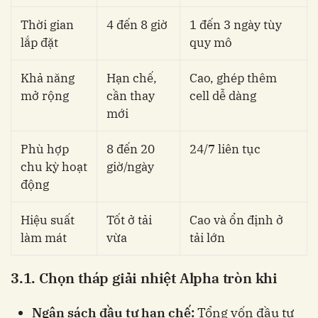
Thời gian
4 đến 8 giờ
1 đến 3 ngày tùy
lắp đặt
quy mô
Khả năng
Hạn chế,
Cao, ghép thêm
mở rộng
cần thay
cell dễ dàng
mới
Phù hợp
8 đến 20
24/7 liên tục
chu kỳ hoạt
giờ/ngày
động
Hiệu suất
Tốt ở tải
Cao và ổn định ở
làm mát
vừa
tải lớn
3.1. Chọn tháp giải nhiệt Alpha tròn khi
Ngân sách đầu tư hạn chế:
Tổng vốn đầu tư