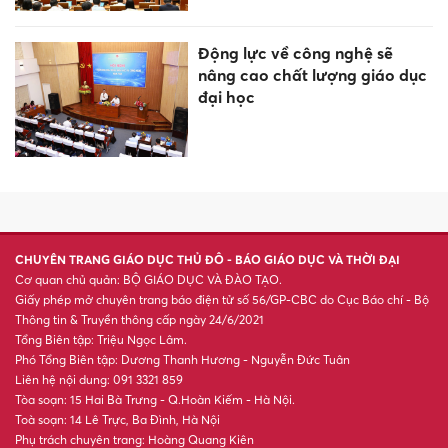
Động lực về công nghệ sẽ
nâng cao chất lượng giáo dục
đại học
CHUYÊN TRANG GIÁO DỤC THỦ ĐÔ - BÁO GIÁO DỤC VÀ THỜI ĐẠI
Cơ quan chủ quản: BỘ GIÁO DỤC VÀ ĐÀO TẠO.
Giấy phép mở chuyên trang báo điện tử số 56/GP-CBC do Cục Báo chí - Bộ
Thông tin & Truyền thông cấp ngày 24/6/2021
Tổng Biên tập: Triệu Ngọc Lâm.
Phó Tổng Biên tập: Dương Thanh Hương - Nguyễn Đức Tuân
Liên hệ nội dung: 091 3321 859
Tòa soạn: 15 Hai Bà Trưng - Q.Hoàn Kiếm - Hà Nội.
Toà soạn: 14 Lê Trực, Ba Đình, Hà Nội
Phụ trách chuyên trang: Hoàng Quang Kiên