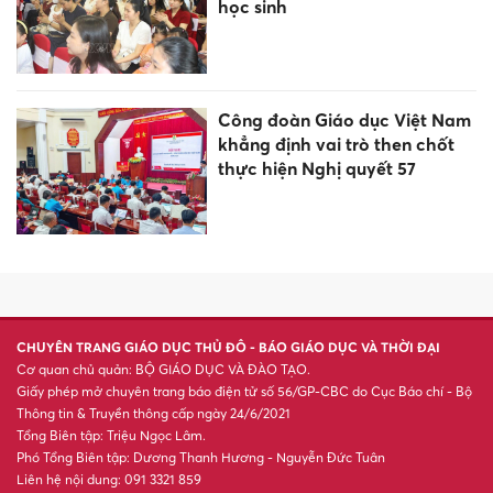
học sinh
Công đoàn Giáo dục Việt Nam
khẳng định vai trò then chốt
thực hiện Nghị quyết 57
CHUYÊN TRANG GIÁO DỤC THỦ ĐÔ - BÁO GIÁO DỤC VÀ THỜI ĐẠI
Cơ quan chủ quản: BỘ GIÁO DỤC VÀ ĐÀO TẠO.
Giấy phép mở chuyên trang báo điện tử số 56/GP-CBC do Cục Báo chí - Bộ
Thông tin & Truyền thông cấp ngày 24/6/2021
Tổng Biên tập: Triệu Ngọc Lâm.
Phó Tổng Biên tập: Dương Thanh Hương - Nguyễn Đức Tuân
Liên hệ nội dung: 091 3321 859