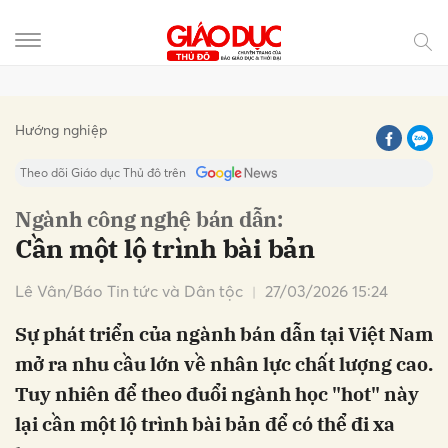
Gửi bình luận
Hướng nghiệp
Theo dõi Giáo dục Thủ đô trên
Ngành công nghệ bán dẫn:
Cần một lộ trình bài bản
Lê Vân/Báo Tin tức và Dân tộc
27/03/2026 15:24
Sự phát triển của ngành bán dẫn tại Việt Nam
mở ra nhu cầu lớn về nhân lực chất lượng cao.
Hủy
Gửi
Tuy nhiên để theo đuổi ngành học "hot" này
lại cần một lộ trình bài bản để có thể đi xa