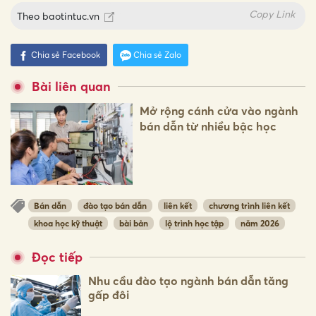
Copy Link
Theo
baotintuc.vn
Chia sẻ Facebook
Chia sẻ Zalo
Bài liên quan
Mở rộng cánh cửa vào ngành
bán dẫn từ nhiều bậc học
Bán dẫn
đào tạo bán dẫn
liên kết
chương trình liên kết
khoa học kỹ thuật
bài bản
lộ trình học tập
năm 2026
Đọc tiếp
Nhu cầu đào tạo ngành bán dẫn tăng
gấp đôi