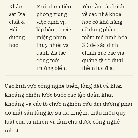
Khảo
Mũi nhọn tiên
Yêu cầu cấp bách
sát Địa
phong trong
về các nhà khoa
chất &
việc định vị,
học có khả năng
Hải
lập bản đồ các
sử dụng phần
dương
miệng phun
mềm mô hình hóa
học
thủy nhiệt và
3D để xác định
đánh giá tác
chính xác các vỉa
động môi
quặng tỷ đô dưới
trường biển.
thềm lục địa.
Các lĩnh vực công nghệ biển, lòng đất và khai
khoáng chiến lược buộc các tập đoàn khai
khoáng và các tổ chức nghiên cứu đại dương phải
đỏ mắt săn lùng kỹ sư đa nhiệm, thấu hiểu quy
luật của tự nhiên và làm chủ được công nghệ
robot.