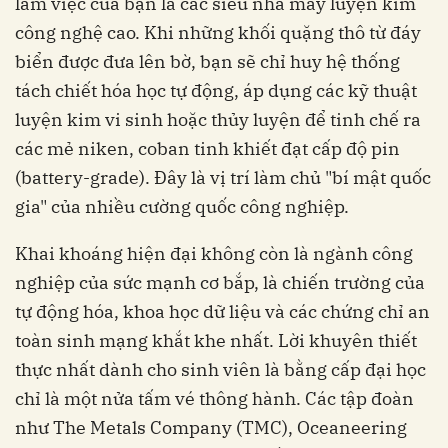
làm việc của bạn là các siêu nhà máy luyện kim
công nghệ cao. Khi những khối quặng thô từ đáy
biển được đưa lên bờ, bạn sẽ chỉ huy hệ thống
tách chiết hóa học tự động, áp dụng các kỹ thuật
luyện kim vi sinh hoặc thủy luyện để tinh chế ra
các mẻ niken, coban tinh khiết đạt cấp độ pin
(battery-grade). Đây là vị trí làm chủ "bí mật quốc
gia" của nhiều cường quốc công nghiệp.
Khai khoáng hiện đại không còn là ngành công
nghiệp của sức mạnh cơ bắp, là chiến trường của
tự động hóa, khoa học dữ liệu và các chứng chỉ an
toàn sinh mạng khắt khe nhất. Lời khuyên thiết
thực nhất dành cho sinh viên là bằng cấp đại học
chỉ là một nửa tấm vé thông hành. Các tập đoàn
như The Metals Company (TMC), Oceaneering