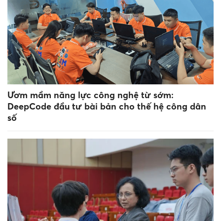
Ươm mầm năng lực công nghệ từ sớm:
DeepCode đầu tư bài bản cho thế hệ công dân
số