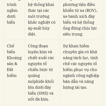
trình
hệ thống khai
phương tiện điều
ngầm
thác tại các
khiển từ xa (ROV),
dưới
môi trường
xe bánh xích đáy
biển
khắc nghiệt có
biển và hệ thống
áp suất hủy
ống đứng chịu lực
diệt.
siêu trọng.
Chế
Công đoạn
Sự khan hiếm
biến
luyện kim và
chuyên gia có khả
Khoáng
chiết xuất các
năng tách lọc, tinh
sản &
nguyên tố
chế các nguyên tố
Đất
chiến lược từ
hiếm phục vụ cho
hiếm
quặng
ngành công nghiệp
sulphide khối
bán dẫn và năng
lớn dưới đáy
lượng tái tạo.
biển (SMS) và
nốt đa kim.