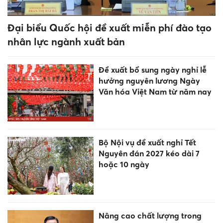
mùa hè trải nghiệm bổ ích
12 tháng sinh hãy ngừng ngay
những điều này cuối năm 2026
Bật mí: Top 3 tháng sinh là
"chiến thần dậy sớm", luôn
làm chủ cuộc đời
Một hiệu trưởng ở Nghệ An bị
khởi tố vì liên quan đường dây