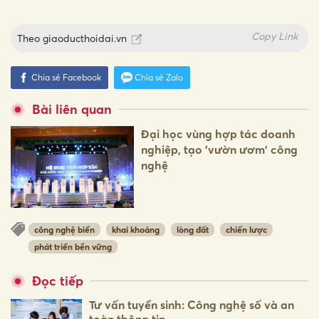
Copy Link
Theo
giaoducthoidai.vn
Chia sẻ Facebook
Chia sẻ Zalo
Bài liên quan
Đại học vùng hợp tác doanh
nghiệp, tạo 'vườn ươm' công
nghệ
công nghệ biển
khai khoáng
lòng đất
chiến lược
phát triển bền vững
Đọc tiếp
Tư vấn tuyển sinh: Công nghệ số và an