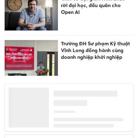
rời đại học, đầu quân cho
Open AI
Trường ĐH Sư phạm Kỹ thuật
Vĩnh Long đồng hành cùng
doanh nghiệp khởi nghiệp
Không muốn phiền lòng người
khác, 4 con giáp luôn giả vờ
mạnh mẽ, tổn thương nhưng
không ai biết!
Từ Gala '1 Đêm – Ngàn Ước