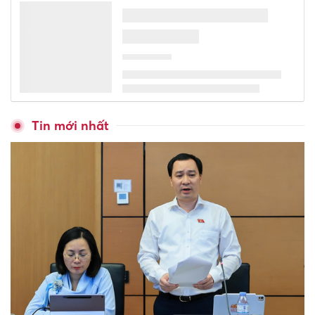
Mơ' đến ngôi trường bừng
sáng giữa núi rừng Quảng
Ngãi
285 cơ sở mầm non ở TPHCM
có nguy cơ phải đóng cửa
Vụ lãnh đạo xã chưa tốt
nghiệp cấp 2 đã học lớp 10:
Bất thường trong học bạ
Học sinh Trường Phổ thông
Phùng Hưng và hành trình