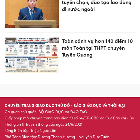
cá độ bóng đá
Giảm đầu mối quản lý, không
giảm điểm học sau sắp xếp
trường
Phát hiện di vật mang thông
tin liệt sĩ tại Nghĩa trang Liệt sĩ
Tri Tôn
Sắp xếp mạng lưới trường học
công lập ở Lâm Đồng với quy