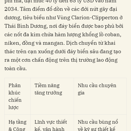
phi mã, đạt mức 40 tỷ đến 65 tỷ USD vào năm
2034. Tâm điểm đổ dồn về các đới nứt gãy đại
dương, tiêu biểu như Vùng Clarion-Clipperton ở
Thái Bình Dương, nơi đáy biển được bao phủ bởi
các nốt đa kim chứa hàm lượng khổng lồ coban,
niken, đồng và mangan. Dịch chuyển từ khai
thác trên cạn xuống dưới đáy biển sâu đang tạo
ra một cơn chấn động trên thị trường lao động
toàn cầu.
Phân
Tiềm năng
Nhu cầu chuyên
khúc
tăng trưởng
gia
chiến
lược
Hạ tầng
Lĩnh vực thiết
Nhu cầu bùng nổ
& Công
kế, vận hành
về kỹ sư thiết kế