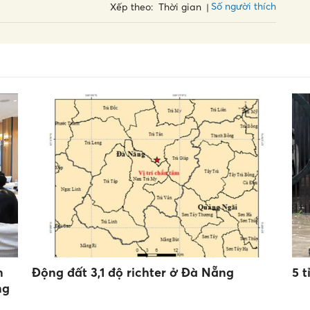
Số người thích
Xếp theo:
Thời gian
n
Động đất 3,1 độ richter ở Đà Nẵng
5 
ng