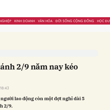
NGHIỆP
KINH DOANH
VĂN HÓA
ĐỜI SỐNG CỘNG ĐỒNG
HỌC Đ
bình luận
hánh 2/9 năm nay kéo
18:43
Hủy
G
, người lao động còn một đợt nghỉ dài 5
h 2/9.