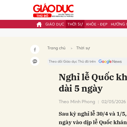
GIÁO DỤC
THỜI SỰ
KHỎE - ĐẸP
HƯỚNG 
Gửi 
Trang chủ
Thời sự
Theo dõi Giáo dục Thủ đô trên
Nghỉ lễ Quốc k
dài 5 ngày
Theo Minh Phong
02/05/2026 
Sau kỳ nghỉ lễ 30/4 và 1/5
ngày vào dịp lễ Quốc khán