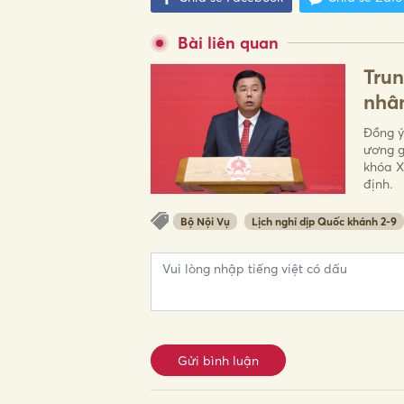
Bài liên quan
Trun
nhân
Đồng ý
ương g
khóa X
định.
Bộ Nội Vụ
Lịch nghỉ dịp Quốc khánh 2-9
Gửi bình luận