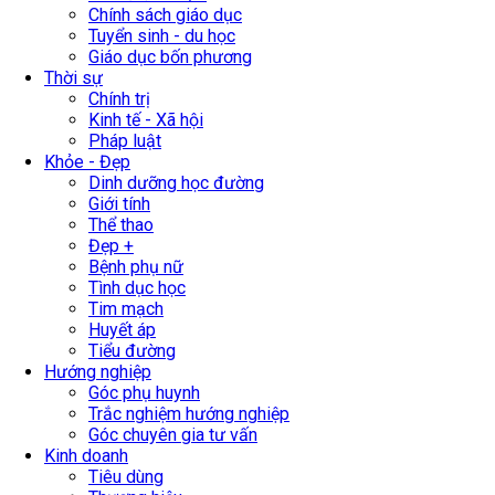
Chính sách giáo dục
Tuyển sinh - du học
Giáo dục bốn phương
Thời sự
Chính trị
Kinh tế - Xã hội
Pháp luật
Khỏe - Đẹp
Dinh dưỡng học đường
Giới tính
Thể thao
Đẹp +
Bệnh phụ nữ
Tình dục học
Tim mạch
Huyết áp
Tiểu đường
Hướng nghiệp
Góc phụ huynh
Trắc nghiệm hướng nghiệp
Góc chuyên gia tư vấn
Kinh doanh
Tiêu dùng