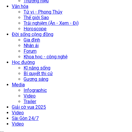
Thương hiệu
Văn hóa
Tử vi - Phong Thủy
Thế giới Sao
Trải nghiệm (Ăn - Xem - Đi)
Horoscope
Đời sống cộng đồng
Gia đình
Nhân ái
Forum
Khoa học - công nghệ
Học đường
Kĩ năng sống
Bí quyết thi cử
Gương sáng
Media
Infographic
Video
Trailer
Giải cờ vua 2025
Video
Sài Gòn 24/7
Video