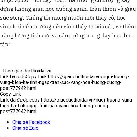
dựng không gian học đường xanh, thân thiện và giàu
sức sống. Chúng tôi mong muốn mỗi thầy cô, học
sinh khi đến trường đều cảm thấy thoải mái, có thêm
năng lượng tích cực và cảm hứng trong dạy học, học
tập”.
Theo
giaoducthoidai.vn
Link bài gốc
Copy Link
https://giaoducthoidai.vn/ngoi-truong-
vung-bien-ha-tinh-ngap-tran-sac-vang-hoa-huong-duong-
post777942.html
Copy Link
Link đã được copy
https://giaoducthoidai.vn/ngoi-truong-vung-
bien-ha-tinh-ngap-tran-sac-vang-hoa-huong-duong-
post777942.html
Chia sẻ Facebook
Chia sẻ Zalo