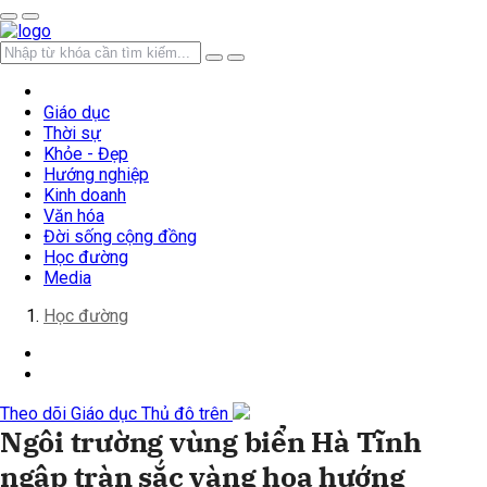
Giáo dục
Thời sự
Khỏe - Đẹp
Hướng nghiệp
Kinh doanh
Văn hóa
Đời sống cộng đồng
Học đường
Media
Học đường
Theo dõi Giáo dục Thủ đô trên
Ngôi trường vùng biển Hà Tĩnh
ngập tràn sắc vàng hoa hướng