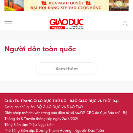
Người dân toàn quốc
Xem thêm
CHUYÊN TRANG GIÁO DỤC THỦ ĐÔ - BÁO GIÁO DỤC VÀ THỜI ĐẠI
Cơ quan chủ quản: BỘ GIÁO DỤC VÀ ĐÀO TẠO.
Giấy phép mở chuyên trang báo điện tử số 56/GP-CBC do Cục Báo chí - Bộ
Thông tin & Truyền thông cấp ngày 24/6/2021
Tổng Biên tập: Triệu Ngọc Lâm.
Phó Tổng Biên tập: Dương Thanh Hương - Nguyễn Đức Tuân