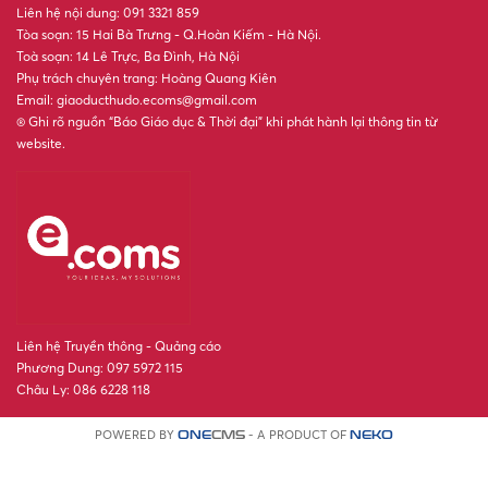
Liên hệ nội dung: 091 3321 859
Tòa soạn: 15 Hai Bà Trưng - Q.Hoàn Kiếm - Hà Nội.
Toà soạn: 14 Lê Trực, Ba Đình, Hà Nội
Phụ trách chuyên trang: Hoàng Quang Kiên
Email: giaoducthudo.ecoms@gmail.com
® Ghi rõ nguồn “Báo Giáo dục & Thời đại” khi phát hành lại thông tin từ
website.
Liên hệ Truyền thông - Quảng cáo
Phương Dung: 097 5972 115
Châu Ly: 086 6228 118
POWERED BY
- A PRODUCT OF
ONE
CMS
NEKO